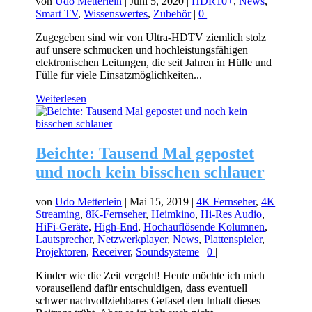
von
Udo Metterlein
|
Juni 5, 2020
|
HDR10+
,
News
,
Smart TV
,
Wissenswertes
,
Zubehör
|
0
|
Zugegeben sind wir von Ultra-HDTV ziemlich stolz
auf unsere schmucken und hochleistungsfähigen
elektronischen Leitungen, die seit Jahren in Hülle und
Fülle für viele Einsatzmöglichkeiten...
Weiterlesen
Beichte: Tausend Mal gepostet
und noch kein bisschen schlauer
von
Udo Metterlein
|
Mai 15, 2019
|
4K Fernseher
,
4K
Streaming
,
8K-Fernseher
,
Heimkino
,
Hi-Res Audio
,
HiFi-Geräte
,
High-End
,
Hochauflösende Kolumnen
,
Lautsprecher
,
Netzwerkplayer
,
News
,
Plattenspieler
,
Projektoren
,
Receiver
,
Soundsysteme
|
0
|
Kinder wie die Zeit vergeht! Heute möchte ich mich
vorauseilend dafür entschuldigen, dass eventuell
schwer nachvollziehbares Gefasel den Inhalt dieses