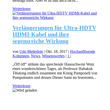
Beitrags trübt. Aber es ist halt auch nicht...
Weiterlesen
Verlängerungen für Ultra-HDTV
HDMI-Kabel und ihre
segensreiche Wirkung
von
Udo Metterlein
|
Okt. 18, 2017
|
Hochauflösende
Kolumnen
,
News
,
Wissenswertes
|
1
|
„Öff öff“ stöhnte das sprechende Hausschwein Wutz
eines wunderschönen Tages, als Professor Habakuk
Tibatong endlich zusammen mit König Pumponell von
Pumpulonien und dessen Diener Sami im feuerroten...
Weiterlesen