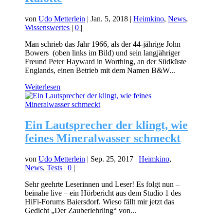
von
Udo Metterlein
|
Jan. 5, 2018
|
Heimkino
,
News
,
Wissenswertes
|
0
|
Man schrieb das Jahr 1966, als der 44-jährige John
Bowers (oben links im Bild) und sein langjähriger
Freund Peter Hayward in Worthing, an der Südküste
Englands, einen Betrieb mit dem Namen B&W...
Weiterlesen
Ein Lautsprecher der klingt, wie
feines Mineralwasser schmeckt
von
Udo Metterlein
|
Sep. 25, 2017
|
Heimkino
,
News
,
Tests
|
0
|
Sehr geehrte Leserinnen und Leser! Es folgt nun –
beinahe live – ein Hörbericht aus dem Studio 1 des
HiFi-Forums Baiersdorf. Wieso fällt mir jetzt das
Gedicht „Der Zauberlehrling“ von...