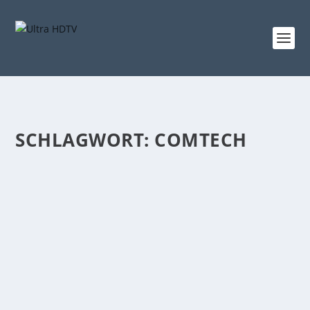
SCHLAGWORT:
COMTECH
AM BLACK FRIDAY KRITISCH BLEIBEN:
RABATTE NICHT SELBSTVERSTÄNDLICH!
von
Udo Metterlein
|
Okt. 31, 2019
|
Analysen und Studien
,
News
,
Wissenswertes
|
0
|
Der Countdown läuft! Am 29. November trumpfen
zahlreiche Händler mit Rabattaktionen zum Black