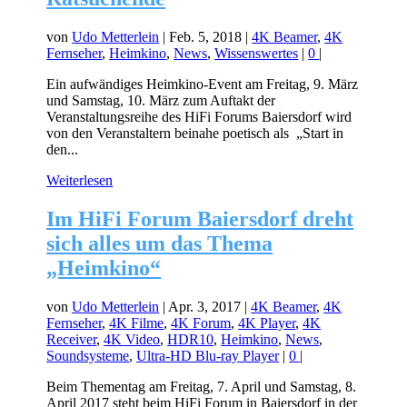
von
Udo Metterlein
|
Feb. 5, 2018
|
4K Beamer
,
4K
Fernseher
,
Heimkino
,
News
,
Wissenswertes
|
0
|
Ein aufwändiges Heimkino-Event am Freitag, 9. März
und Samstag, 10. März zum Auftakt der
Veranstaltungsreihe des HiFi Forums Baiersdorf wird
von den Veranstaltern beinahe poetisch als „Start in
den...
Weiterlesen
Im HiFi Forum Baiersdorf dreht
sich alles um das Thema
„Heimkino“
von
Udo Metterlein
|
Apr. 3, 2017
|
4K Beamer
,
4K
Fernseher
,
4K Filme
,
4K Forum
,
4K Player
,
4K
Receiver
,
4K Video
,
HDR10
,
Heimkino
,
News
,
Soundsysteme
,
Ultra-HD Blu-ray Player
|
0
|
Beim Thementag am Freitag, 7. April und Samstag, 8.
April 2017 steht beim HiFi Forum in Baiersdorf in der