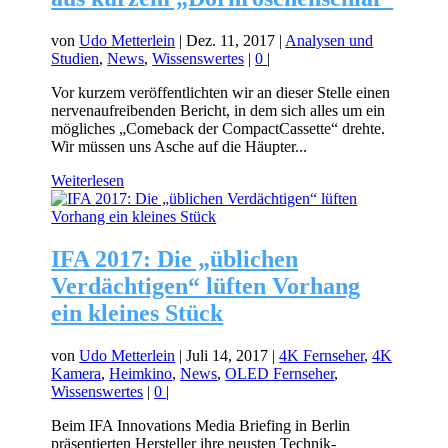
von
Udo Metterlein
|
Dez. 11, 2017
|
Analysen und
Studien
,
News
,
Wissenswertes
|
0
|
Vor kurzem veröffentlichten wir an dieser Stelle einen
nervenaufreibenden Bericht, in dem sich alles um ein
mögliches „Comeback der CompactCassette“ drehte.
Wir müssen uns Asche auf die Häupter...
Weiterlesen
IFA 2017: Die „üblichen
Verdächtigen“ lüften Vorhang
ein kleines Stück
von
Udo Metterlein
|
Juli 14, 2017
|
4K Fernseher
,
4K
Kamera
,
Heimkino
,
News
,
OLED Fernseher
,
Wissenswertes
|
0
|
Beim IFA Innovations Media Briefing in Berlin
präsentierten Hersteller ihre neusten Technik-