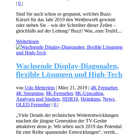
|
0
|
Sind Sie auch schon so gespannt, welches Buzz-
Kürzel für das Jahr 2019 den Wettbewerb gewinnt
oder stehen Sie – wie der Schreiber dieser Zeilen –
gleichfalls auf der Leitung? Buzz! Was, zum Teufel,...
Weiterlesen
Wachsende Display-Diagonalen,
flexible Lösungen und High-Tech
von
Udo Metterlein
|
März 21, 2019
|
4K Fernseher
,
4K Streaming
,
8K-Fernseher
,
8K-Upscaling
,
Analysen und Studien
,
HDR10
,
Heimkino
,
News
,
OLED Fernseher
|
0
|
„Viele Details der technischen Weiterentwicklungen
machen die jüngste Generation der TV-Geräte
attraktiver denn je. Wir sehen auch 2019 das Potential
für eine Reihe spannender Entwicklungen“, verrät...