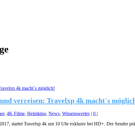
ge
und verreisen: Travelxp 4k macht´s möglic
er
,
4K Filme
,
Heimkino
,
News
,
Wissenswertes
|
0
|
17, startet Travelxp 4k um 10 Uhr exklusiv bei HD+. Der Sender präse