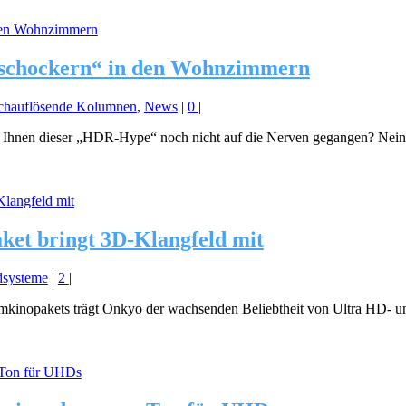
ndschockern“ in den Wohnzimmern
hauflösende Kolumnen
,
News
|
0
|
t Ihnen dieser „HDR-Hype“ noch nicht auf die Nerven gegangen? Nein –
et bringt 3D-Klangfeld mit
systeme
|
2
|
imkinopakets trägt Onkyo der wachsenden Beliebtheit von Ultra HD