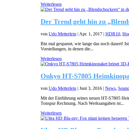
Weiterlesen
Der Trend geht hin zu „Ble
von
Udo Metterlein
|
Apr. 1, 2017
|
HDR10
,
Hoc
Bin mal gespannt, wie lange das noch dauert! Is
Vorstellungen, in denen die...
Weiterlesen
Onkyo HT-S7805 Heimkinopak
von
Udo Metterlein
|
Juni 3, 2016
|
News
,
Sound
Mit der Einführung seines neuen HT-S7805 He
Tonspur Rechnung. Nach Werksangaben ist...
Weiterlesen