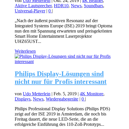
von
Udo Metterlein
|
Okt. 24, 2019
|
4K Beamer
,
Aktive Lautsprecher
,
HDR10
,
News
,
Soundbars
,
Universal-Player
|
0
|
„Nach der äußerst positiven Resonanz auf der
Integrated Systems Europe (ISE) 2019 bringt Optoma
nun den mit Spannung erwarteten und preisgekrönten
Smart Home Entertainment Laserprojektor
UHZ65UST...
Weiterlesen
Philips Display-Lösungen sind
nicht nur für Profis interessant
von
Udo Metterlein
|
Feb. 5, 2019
|
4K Monitore
,
Displays
,
News
,
Wiedergabegeräte
|
0
|
Philips Professional Display Solutions (Philips PDS)
zeigt auf der ISE 2019 in Amsterdam, die noch bis
Freitag dauert, die neue LED-Serie, die an die
erfolgreiche Einführung des 110-Zoll-Prototyps...