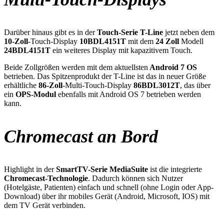
Darüber hinaus gibt es in der
Touch-Serie T-Line
jetzt neben dem
10-Zoll
-Touch-Display
10BDL4151T
mit dem
24 Zoll
Modell
24BDL4151T
ein weiteres Display mit kapazitivem Touch.
Beide Zollgrößen werden mit dem aktuellsten
Android 7 OS
betrieben. Das Spitzenprodukt der T-Line ist das in neuer Größe
erhältliche
86-Zoll
-Multi-Touch-Display
86BDL3012T
, das über
ein
OPS-Modul
ebenfalls mit Android OS 7 betrieben werden
kann.
Chromecast an Bord
Highlight in der
SmartTV-Serie MediaSuite
ist die integrierte
Chromecast-Technologie
. Dadurch können sich Nutzer
(Hotelgäste, Patienten) einfach und schnell (ohne Login oder App-
Download) über ihr mobiles Gerät (Android, Microsoft, IOS) mit
dem TV Gerät verbinden.