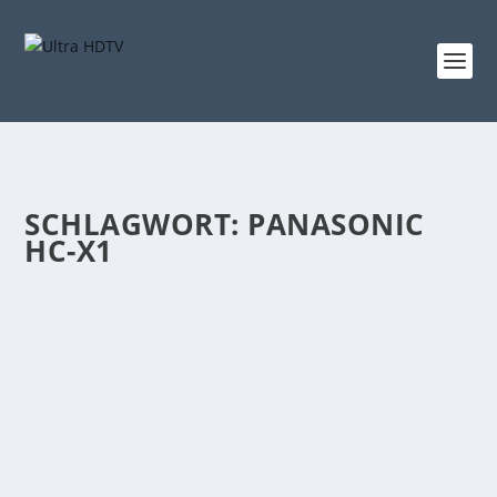
SCHLAGWORT:
PANASONIC
HC-X1
PANASONIC HC-X1 FÜHRT ALS MODERNER
„DINOSAURIER“ NICHT NUR PROFIS IN
VERSUCHUNG
von
Udo Metterlein
|
Feb. 1, 2017
|
4K Objektive
,
4K Video
,
4K-
Camcorder
,
News
|
0
|
Ist die Geräte-Gattung Camcorder vom Aussterben