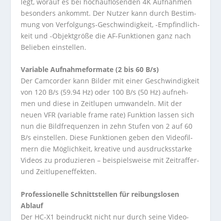
legt, wor­auf es bei hoch­auf­lö­sen­den 4K Auf­nah­men
beson­ders ankommt. Der Nut­zer kann durch Bestim­
mung von Ver­fol­gungs-Geschwin­dig­keit, -Emp­find­lich­
keit und -Objekt­größe die AF-Funk­tio­nen ganz nach
Belie­ben ein­stel­len.
Varia­ble Auf­nah­me­for­mate (2 bis 60 B/s)
Der Cam­cor­der kann Bil­der mit einer Geschwin­dig­keit
von 120 B/s (59.94 Hz) oder 100 B/s (50 Hz) auf­neh­
men und diese in Zeit­lu­pen umwan­deln. Mit der
neuen VFR (varia­ble frame rate) Funk­tion las­sen sich
nun die Bild­fre­quen­zen in zehn Stu­fen von 2 auf 60
B/s ein­stel­len. Diese Funk­tio­nen geben den Video­fil­
mern die Mög­lich­keit, krea­tive und aus­drucks­starke
Videos zu pro­du­zie­ren – bei­spiels­weise mit Zeit­raf­fer-
und Zeit­lu­pen­ef­fek­ten.
Pro­fes­sio­nelle Schnitt­stel­len für rei­bungs­lo­sen
Ablauf
Der HC-X1 bein­druckt nicht nur durch seine Vide­o­