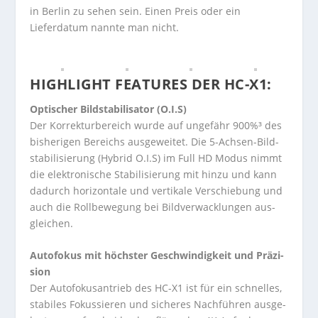
in Berlin zu sehen sein. Einen Preis oder ein
Lieferdatum nannte man nicht.
HIGHLIGHT FEATURES DER HC-X1:
Opti­scher Bild­sta­bi­li­sa­tor (O.I.S)
Der Kor­rek­tur­be­reich wurde auf unge­fähr 900%
³ des
bis­he­ri­gen Bereichs aus­ge­wei­tet. Die 5-Ach­sen-Bild­
sta­bi­li­sie­rung (Hybrid O.I.S) im Full HD Modus nimmt
die elek­tro­ni­sche Sta­bi­li­sie­rung mit hinzu und kann
dadurch hori­zon­tale und ver­ti­kale Ver­schie­bung und
auch die Roll­be­we­gung bei Bild­ver­wack­lun­gen aus­
glei­chen.
Auto­fo­kus mit höchs­ter Geschwin­dig­keit und Prä­zi­
sion
Der Auto­fo­kus­an­trieb des HC-X1 ist für ein schnel­les,
sta­bi­les Fokus­sie­ren und siche­res Nach­füh­ren aus­ge­