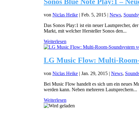
Sonos Blue Note Play:1 – Neu
von
Niclas Heike
|
Feb. 5, 2015
|
News
,
Sounds
Das Sonos Play:1 ist ein neuer Lautsprecher, d
Markt, mit welcher Hersteller Sonos den...
Weiterlesen
LG Music Flow: Multi-Room-S
von
Niclas Heike
|
Jan. 29, 2015
|
News
,
Sound
Bei Music Flow handelt es sich um ein neues M
werden kann. Neben mehreren Lautsprechern...
Weiterlesen