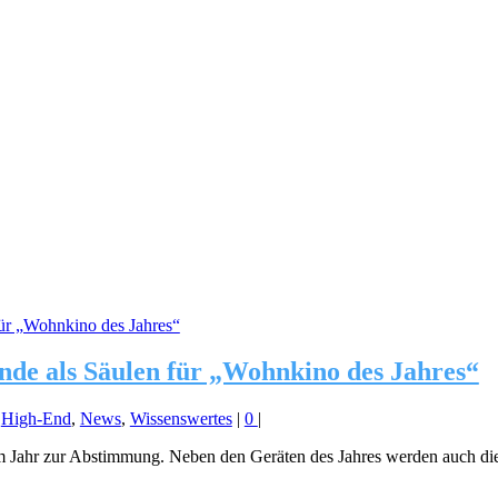
de als Säulen für „Wohnkino des Jahres“
,
High-End
,
News
,
Wissenswertes
|
0
|
l im Jahr zur Abstimmung. Neben den Geräten des Jahres werden auch die