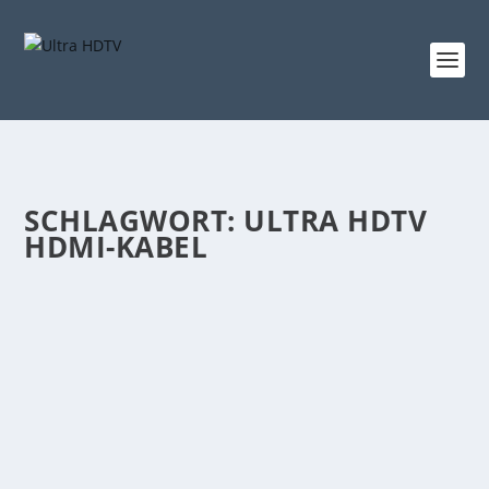
SCHLAGWORT:
ULTRA HDTV
HDMI-KABEL
VERLÄNGERUNGEN FÜR ULTRA-HDTV
HDMI-KABEL UND IHRE SEGENSREICHE
WIRKUNG
von
Udo Metterlein
|
Okt. 18, 2017
|
Hochauflösende Kolumnen
,
News
,
Wissenswertes
|
1
|
„Öff öff“ stöhnte das sprechende Hausschwein Wutz