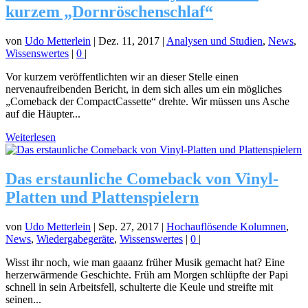
kurzem „Dornröschenschlaf“
von
Udo Metterlein
|
Dez. 11, 2017
|
Analysen und Studien
,
News
,
Wissenswertes
|
0
|
Vor kurzem veröffentlichten wir an dieser Stelle einen
nervenaufreibenden Bericht, in dem sich alles um ein mögliches
„Comeback der CompactCassette“ drehte. Wir müssen uns Asche
auf die Häupter...
Weiterlesen
Das erstaunliche Comeback von Vinyl-
Platten und Plattenspielern
von
Udo Metterlein
|
Sep. 27, 2017
|
Hochauflösende Kolumnen
,
News
,
Wiedergabegeräte
,
Wissenswertes
|
0
|
Wisst ihr noch, wie man gaaanz früher Musik gemacht hat? Eine
herzerwärmende Geschichte. Früh am Morgen schlüpfte der Papi
schnell in sein Arbeitsfell, schulterte die Keule und streifte mit
seinen...