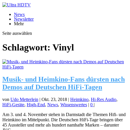
News
Newsletter
Mehr
Seite auswählen
Schlagwort:
Vinyl
Musik- und Heimkino-Fans dürsten nach
Demos auf Deutschen HiFi-Tagen
von
Udo Metterlein
|
Okt. 23, 2018
|
Heimkino
,
Hi-Res Audio
,
HiFi-Geräte
,
High-End
,
News
,
Wissenswertes
|
0
|
Am 3. und 4. November stehen in Darmstadt die Themen Hifi- und
Heimkino im Mittelpunkt. Die Deutschen HiFi-Tage bringen über
45 Aussteller und mehr als hundert namhafte Marken – darunter