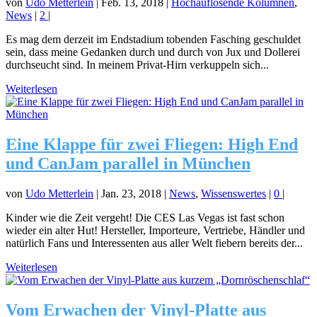
von
Udo Metterlein
|
Feb. 13, 2018
|
Hochauflösende Kolumnen
,
News
|
2
|
Es mag dem derzeit im Endstadium tobenden Fasching geschuldet
sein, dass meine Gedanken durch und durch von Jux und Dollerei
durchseucht sind. In meinem Privat-Hirn verkuppeln sich...
Weiterlesen
Eine Klappe für zwei Fliegen: High End
und CanJam parallel in München
von
Udo Metterlein
|
Jan. 23, 2018
|
News
,
Wissenswertes
|
0
|
Kinder wie die Zeit vergeht! Die CES Las Vegas ist fast schon
wieder ein alter Hut! Hersteller, Importeure, Vertriebe, Händler und
natürlich Fans und Interessenten aus aller Welt fiebern bereits der...
Weiterlesen
Vom Erwachen der Vinyl-Platte aus