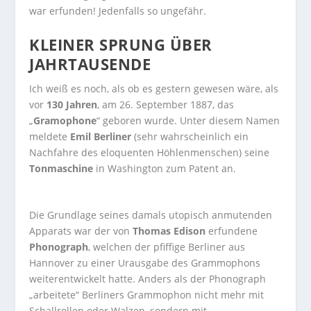
war erfunden! Jedenfalls so ungefähr.
KLEINER SPRUNG ÜBER
JAHRTAUSENDE
Ich weiß es noch, als ob es gestern gewesen wäre, als
vor
130 Jahren
, am 26. September 1887, das
„
Gramophone
“ geboren wurde. Unter diesem Namen
meldete
Emil Berliner
(sehr wahrscheinlich ein
Nachfahre des eloquenten Höhlenmenschen) seine
Tonmaschine
in Washington zum Patent an.
Die Grundlage seines damals utopisch anmutenden
Apparats war der von
Thomas Edison
erfundene
Phonograph
, welchen der pfiffige Berliner aus
Hannover zu einer Urausgabe des Grammophons
weiterentwickelt hatte. Anders als der Phonograph
„arbeitete“ Berliners Grammophon nicht mehr mit
Schallrollen oder Walzen, sondern mit