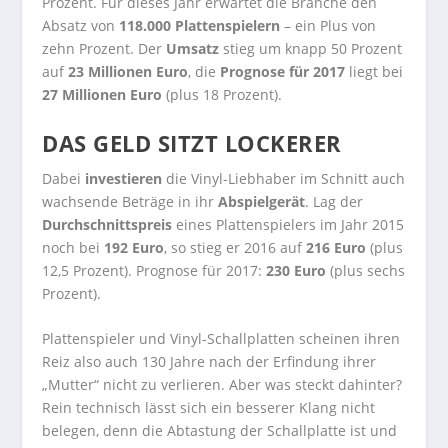
Prozent. Für dieses Jahr erwartet die Branche den
Absatz von
118.000 Plattenspielern
– ein Plus von
zehn Prozent. Der
Umsatz
stieg um knapp 50 Prozent
auf
23 Millionen Euro
, die
Prognose für 2017
liegt bei
27 Millionen Euro
(plus 18 Prozent).
DAS GELD SITZT LOCKERER
Dabei
investieren
die Vinyl-Liebhaber im Schnitt auch
wachsende Beträge in ihr
Abspielgerät
. Lag der
Durchschnittspreis
eines Plattenspielers im Jahr 2015
noch bei
192 Euro
, so stieg er 2016 auf
216 Euro
(plus
12,5 Prozent). Prognose für 2017:
230 Euro
(plus sechs
Prozent).
Plattenspieler und Vinyl-Schallplatten scheinen ihren
Reiz also auch 130 Jahre nach der Erfindung ihrer
„Mutter“ nicht zu verlieren. Aber was steckt dahinter?
Rein technisch lässt sich ein besserer Klang nicht
belegen, denn die Abtastung der Schallplatte ist und