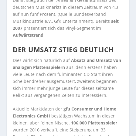
Damit stieg auch der Anteil am Gesamtumsatz des
deutschen Musikmarkts in diesem Zeitraum von 4,3
auf nun fünf Prozent. (Quelle Bundesverband
Musikindustrie e.V., GfK Entertainment). Bereits
seit
2007
präsentiert sich das Vinyl-Segment im
Aufwärtstrend
.
DER UMSATZ STIEG DEUTLICH
Dies wirkt sich natürlich auf
Absatz und Umsatz von
analogen Plattenspielern
aus, denn erstens haben
viele Leute nach dem fulminanten CD-Start ihren
Scheibendreher ausgemustert, zweitens begannen
sich immer mehr junge Leute für dieses seltsame
Relikt aus vergangenen Zeiten zu interessiern.
Aktuelle Marktdaten der
gfu Consumer und Home
Electronics GmbH
bestätigen Wachstum in dieser
kleinen, aber feinen Nische.
106.000 Plattenspieler
wurden 2016 verkauft, eine Steigerung um 33