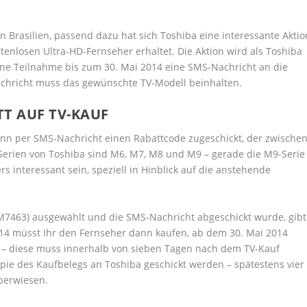
n Brasilien, passend dazu hat sich Toshiba eine interessante Aktio
stenlosen Ultra-HD-Fernseher erhaltet. Die Aktion wird als Toshiba
ine Teilnahme bis zum 30. Mai 2014 eine SMS-Nachricht an die
chricht muss das gewünschte TV-Modell beinhalten.
T AUF TV-KAUF
nn per SMS-Nachricht einen Rabattcode zugeschickt, der zwische
-Serien von Toshiba sind M6, M7, M8 und M9 – gerade die M9-Serie
 interessant sein, speziell in Hinblick auf die anstehende
M7463) ausgewählt und die SMS-Nachricht abgeschickt wurde, gibt
014 müsst Ihr den Fernseher dann kaufen, ab dem 30. Mai 2014
n – diese muss innerhalb von sieben Tagen nach dem TV-Kauf
ie des Kaufbelegs an Toshiba geschickt werden – spätestens vier
berwiesen.