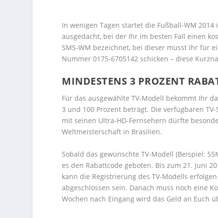
In wenigen Tagen startet die Fußball-WM 2014 i
ausgedacht, bei der Ihr im besten Fall einen ko
SMS-WM bezeichnet, bei dieser müsst Ihr für e
Nummer 0175-6705142 schicken – diese Kurzna
MINDESTENS 3 PROZENT RABAT
Für das ausgewählte TV-Modell bekommt Ihr da
3 und 100 Prozent beträgt. Die verfügbaren TV
mit seinen Ultra-HD-Fernsehern dürfte besonders
Weltmeisterschaft in Brasilien.
Sobald das gewünschte TV-Modell (Beispiel: 55
es den Rabattcode geboten. Bis zum 21. Juni 2
kann die Registrierung des TV-Modells erfolge
abgeschlossen sein. Danach muss noch eine Kop
Wochen nach Eingang wird das Geld an Euch ü