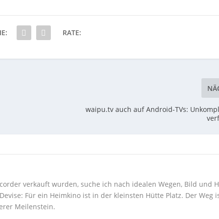
IE:
RATE:
NÄ
waipu.tv auch auf Android-TVs: Unkompl
ver
corder verkauft wurden, suche ich nach idealen Wegen, Bild und H
ise: Für ein Heimkino ist in der kleinsten Hütte Platz. Der Weg i
erer Meilenstein.