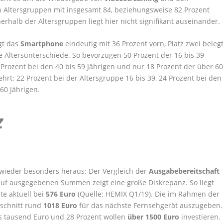
n Altersgruppen mit insgesamt 84, beziehungsweise 82 Prozent
erhalb der Altersgruppen liegt hier nicht signifikant auseinander.
gt das
Smartphone
eindeutig mit 36 Prozent vorn, Platz zwei beleg
ße Altersunterschiede. So bevorzugen 50 Prozent der 16 bis 39
Prozent bei den 40 bis 59 Jährigen und nur 18 Prozent der über 6
ehrt: 22 Prozent bei der Altersgruppe 16 bis 39, 24 Prozent bei den
60 Jährigen.
z
 wieder besonders heraus: Der Vergleich der
Ausgabebereitschaft
auf ausgegebenen Summen zeigt eine große Diskrepanz. So liegt
te aktuell bei
576 Euro
(Quelle: HEMIX Q1/19). Die im Rahmen der
schnitt rund
1018 Euro
für das nächste Fernsehgerät auszugeben.
s tausend Euro und 28 Prozent wollen
über 1500 Euro
investieren.