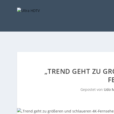
„TREND GEHT ZU GR
E
Gepostet von
Udo M