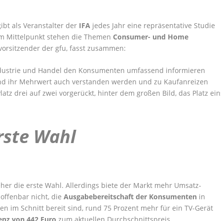
ibt als Veranstalter der
IFA
jedes Jahr eine repräsentative Studie
 Im Mittelpunkt stehen die Themen
Consumer- und Home
svorsitzender der gfu, fasst zusammen:
 Industrie und Handel den Konsumenten umfassend informieren
nd ihr Mehrwert auch verstanden werden und zu Kaufanreizen
atz drei auf zwei vorgerückt, hinter dem großen Bild, das Platz ein
rste Wahl
eher die erste Wahl. Allerdings biete der Markt mehr Umsatz-
offenbar nicht, die
Ausgabebereitschaft der Konsumenten
in
 im Schnitt bereit sind, rund 75 Prozent mehr für ein TV-Gerät
enz von 442 Euro
zum aktuellen Durchschnittspreis.