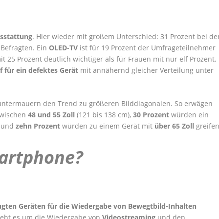
sstattung
. Hier wieder mit großem Unterschied: 31 Prozent bei de
 Befragten. Ein
OLED-TV
ist für 19 Prozent der Umfrageteilnehmer
t 25 Prozent deutlich wichtiger als für Frauen mit nur elf Prozent.
f für ein defektes Gerät
mit annähernd gleicher Verteilung unter
untermauern den Trend zu größeren Bilddiagonalen. So erwägen
zwischen
48 und 55 Zoll
(121 bis 138 cm),
30 Prozent
würden ein
n und
zehn Prozent
würden zu einem Gerät mit
über 65 Zoll
greifen
martphone?
gten Geräten für die Wiedergabe von Bewegtbild-Inhalten
 Geht es um die Wiedergabe von
Videostreaming
und den