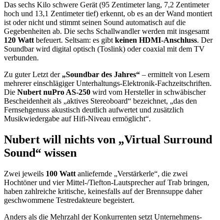
Das sechs Kilo schwere Gerät (95 Zentimeter lang, 7,2 Zentimeter
hoch und 13,1 Zentimeter tief) erkennt, ob es an der Wand montiert
ist oder nicht und stimmt seinen Sound automatisch auf die
Gegebenheiten ab. Die sechs Schallwandler werden mit insgesamt
120 Watt
befeuert. Seltsam: es gibt
keinen HDMI-Anschluss
. Der
Soundbar wird digital optisch (Toslink) oder coaxial mit dem TV
verbunden.
Zu guter Letzt der
„Soundbar des Jahres“
– ermittelt von Lesern
mehrerer einschlägiger Unterhaltungs-Elektronik-Fachzeitschriften.
Die
Nubert nuPro AS-250
wird vom Hersteller in schwäbischer
Bescheidenheit als „aktives Stereoboard“ bezeichnet, „das den
Fernsehgenuss akustisch deutlich aufwertet und zusätzlich
Musikwiedergabe auf Hifi-Niveau ermöglicht“.
Nubert will nichts von „Virtual Surround
Sound“ wissen
Zwei jeweils
100 Watt
anliefernde „Verstärkerle“, die zwei
Hochtöner und vier Mittel-/Tiefton-Lautsprecher auf Trab bringen,
haben zahlreiche kritische, keinesfalls auf der Brennsuppe daher
geschwommene Testredakteure begeistert.
Anders als die Mehrzahl der Konkurrenten setzt Unternehmens-