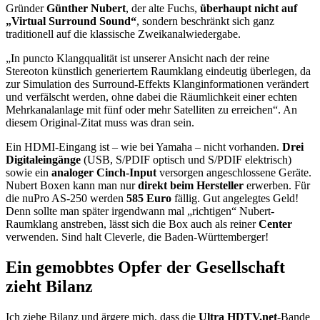
Gründer
Günther Nubert
, der alte Fuchs,
überhaupt nicht auf
„Virtual Surround Sound“
, sondern beschränkt sich ganz
traditionell auf die klassische Zweikanalwiedergabe.
„In puncto Klangqualität ist unserer Ansicht nach der reine
Stereoton künstlich generiertem Raumklang eindeutig überlegen, da
zur Simulation des Surround-Effekts Klanginformationen verändert
und verfälscht werden, ohne dabei die Räumlichkeit einer echten
Mehrkanalanlage mit fünf oder mehr Satelliten zu erreichen“. An
diesem Original-Zitat muss was dran sein.
Ein HDMI-Eingang ist – wie bei Yamaha – nicht vorhanden.
Drei
Digitaleingänge
(USB, S/PDIF optisch und S/PDIF elektrisch)
sowie ein
analoger Cinch-Input
versorgen angeschlossene Geräte.
Nubert Boxen kann man nur
direkt beim Hersteller
erwerben. Für
die nuPro AS-250 werden
585 Euro
fällig. Gut angelegtes Geld!
Denn sollte man später irgendwann mal „richtigen“ Nubert-
Raumklang anstreben, lässt sich die Box auch als reiner
Center
verwenden. Sind halt Cleverle, die Baden-Württemberger!
Ein gemobbtes Opfer der Gesellschaft
zieht Bilanz
Ich ziehe Bilanz und ärgere mich, dass die
Ultra HDTV.net
-Bande