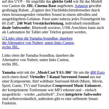
auf den UVP – für ungefähr das
gleiche Geld
wie für das Modell
von Canton die
JBL Cinema Base
angeboten.
Amazon
gewährt
großzügig Rabatt. „Ergänzt den Flachbildschirmfernseher durch
einen herausragenden virtuellen Sound in einem stilvollen und
ausgeklügeltem Gehäuse. Passt unter nahezu jedes Fernsehgerät bis
60 Zoll“.
240 Watt Verstärkerleistung
, individuell einstellbare
duale Subwoofer
, Bluetooth sowieso, USB-Anschluss kann auch
als Ladestation für Tablet oder Telefon genutzt werden.
Links oben die Yamaha-Soundbar, daneben die
Alternative von Nubert, unten links Canton,
rechts JBL.
Yamaha
setzt mit der „
MusicCast YAS-306
“ für um die
400 Euro
noch einen drauf:
Virtueller 7-Kanal Surround-Sound
aus nur
einer Komponente, fünf wählbare Surround-Modi (Music, Movie,
Sport, Game, TV) und Yamahas
Compressed Music Enhancer
,
der komprimierte Tonformate wie MP3 erkennt und – einfach
ausgedrückt – wieder „aufmöbelt“. Zwei
integrierte Subwoofer
sind selbstverständlich, außerdem gibt es eine raffinierte Smart-
Funktion.