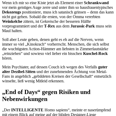
Wenn ich mir so eine Kiste jetzt als Element einer
Schrankwand
vor mein geistiges Auge zerre und unter ihm so hausfrauentypisches
Dekozeugs
positioniere, muss ich satanisch grinsen – denn das kann
nicht gut gehen. Sobald die ersten, von der Omma vererbten
Weinkelche
zittern, ist Gekreische der besseren Hälfte
vorprogrammiert und der
T-Rex
aus dem
Jurassic-Park
muss sein
Maul halten.
Soll aber Leute geben, denen geht es eh auf die Nerven, wenn
immer so viel „Kinokrach“ vorherrscht. Menschen, die sich selbst
die wuchtigsten Action-Hämmer am liebsten in Zimmerlautstärke
„reinziehen“ und sowieso viel lieber ein bisschen
Kuschel-Rock
hören.
Mein Psychiater, auf dessen Couch ich wegen des Verfalls
guter
alter Dezibel-Sitten
und der zunehmenden Ächtung von Metal-
Fans in angeblich „gebildeten Kreisen der Gesellschaft“ entsetzlich
winselte, ließ wenig Mitleid erkennen.
„End of Days“ gegen Risiken und
Nebenwirkungen
„Der
INTELLIGENTE
Homo sapiens“, meinte er naserümpfend
mit einem Blick auf meine auf der blöden Designer-Liege