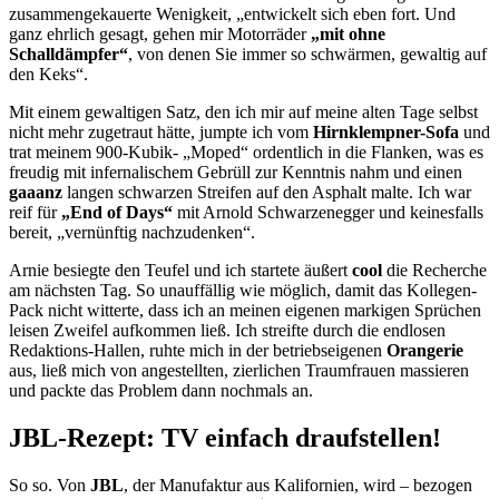
zusammengekauerte Wenigkeit, „entwickelt sich eben fort. Und
ganz ehrlich gesagt, gehen mir Motorräder
„mit ohne
Schalldämpfer“
, von denen Sie immer so schwärmen, gewaltig auf
den Keks“.
Mit einem gewaltigen Satz, den ich mir auf meine alten Tage selbst
nicht mehr zugetraut hätte, jumpte ich vom
Hirnklempner-Sofa
und
trat meinem 900-Kubik- „Moped“ ordentlich in die Flanken, was es
freudig mit infernalischem Gebrüll zur Kenntnis nahm und einen
gaaanz
langen schwarzen Streifen auf den Asphalt malte. Ich war
reif für
„End of Days“
mit Arnold Schwarzenegger und keinesfalls
bereit, „vernünftig nachzudenken“.
Arnie besiegte den Teufel und ich startete äußert
cool
die Recherche
am nächsten Tag. So unauffällig wie möglich, damit das Kollegen-
Pack nicht witterte, dass ich an meinen eigenen markigen Sprüchen
leisen Zweifel aufkommen ließ. Ich streifte durch die endlosen
Redaktions-Hallen, ruhte mich in der betriebseigenen
Orangerie
aus, ließ mich von angestellten, zierlichen Traumfrauen massieren
und packte das Problem dann nochmals an.
JBL-Rezept: TV einfach draufstellen!
So so. Von
JBL
, der Manufaktur aus Kalifornien, wird – bezogen