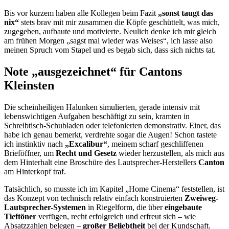
Bis vor kurzem haben alle Kollegen beim Fazit
„sonst taugt das
nix“
stets brav mit mir zusammen die Köpfe geschüttelt, was mich,
zugegeben, aufbaute und motivierte. Neulich denke ich mir gleich
am frühen Morgen „sagst mal wieder was Weises“, ich lasse also
meinen Spruch vom Stapel und es begab sich, dass sich nichts tat.
Note „ausgezeichnet“ für Cantons
Kleinsten
Die scheinheiligen Halunken simulierten, gerade intensiv mit
lebenswichtigen Aufgaben beschäftigt zu sein, kramten in
Schreibtisch-Schubladen oder telefonierten demonstrativ. Einer, das
habe ich genau bemerkt, verdrehte sogar die Augen! Schon tastete
ich instinktiv nach
„Excalibur“
, meinem scharf geschliffenen
Brieföffner, um
Recht und Gesetz
wieder herzustellen, als mich aus
dem Hinterhalt eine Broschüre des Lautsprecher-Herstellers
Canton
am Hinterkopf traf.
Tatsächlich, so musste ich im Kapitel „Home Cinema“ feststellen, ist
das Konzept von technisch relativ einfach konstruierten
Zweiweg-
Lautsprecher-Systemen
in Riegelform, die über
eingebaute
Tieftöner
verfügen, recht erfolgreich und erfreut sich – wie
Absatzzahlen belegen –
großer Beliebtheit
bei der Kundschaft.