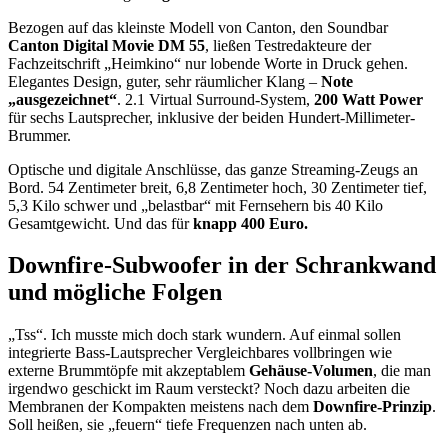
Bezogen auf das kleinste Modell von Canton, den Soundbar
Canton Digital Movie DM 55
, ließen Testredakteure der
Fachzeitschrift „Heimkino“ nur lobende Worte in Druck gehen.
Elegantes Design, guter, sehr räumlicher Klang –
Note
„ausgezeichnet“
. 2.1 Virtual Surround-System,
200 Watt Power
für sechs Lautsprecher, inklusive der beiden Hundert-Millimeter-
Brummer.
Optische und digitale Anschlüsse, das ganze Streaming-Zeugs an
Bord. 54 Zentimeter breit, 6,8 Zentimeter hoch, 30 Zentimeter tief,
5,3 Kilo schwer und „belastbar“ mit Fernsehern bis 40 Kilo
Gesamtgewicht. Und das für
knapp 400 Euro.
Downfire-Subwoofer in der Schrankwand
und mögliche Folgen
„Tss“. Ich musste mich doch stark wundern. Auf einmal sollen
integrierte Bass-Lautsprecher Vergleichbares vollbringen wie
externe Brummtöpfe mit akzeptablem
Gehäuse-Volumen
, die man
irgendwo geschickt im Raum versteckt? Noch dazu arbeiten die
Membranen der Kompakten meistens nach dem
Downfire-Prinzip
.
Soll heißen, sie „feuern“ tiefe Frequenzen nach unten ab.