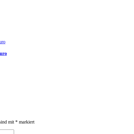
uro
sind mit
*
markiert