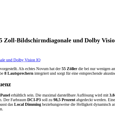
 Zoll-Bildschirmdiagonale und Dolby Visi
 vorgestellt. Als echtes Novum hat der
55 Zöller
die bei nur wenigen an
ibe
8 Lautsprechern
integriert und sorgt für eine entsprechende akust
uenz
-Panel
erhältlich sein. Die maximal darstellbare Auflösung wird mit
3.8
in. Der Farbraum
DCI-P3
soll zu
98,5 Prozent
abgedeckt werden. Einer
passt das
Local Dimming
beziehungsweise die Helligkeit dynamisch an
n.