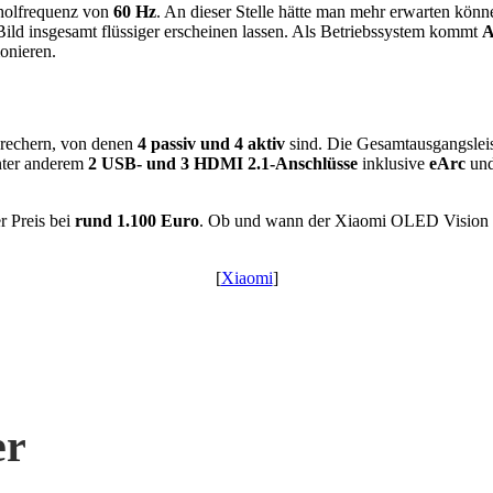
rholfrequenz von
60 Hz
. An dieser Stelle hätte man mehr erwarten kön
 Bild insgesamt flüssiger erscheinen lassen. Als Betriebssystem kommt
A
onieren.
prechern, von denen
4 passiv und 4 aktiv
sind. Die Gesamtausgangslei
nter anderem
2 USB- und 3 HDMI 2.1-Anschlüsse
inklusive
eArc
un
r Preis bei
rund 1.100 Euro
. Ob und wann der Xiaomi OLED Vision T
[
Xiaomi
]
er