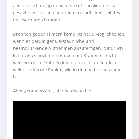
alle, die sich in Japan nicht so sehr auskennen, sei
gesagt, dass es sich hier um den südlichen Teil des
Inselverbunds handelt.
Drohnen geben Filmern komplett neue Möglichkeiten,
wenn es darum geht, erstaunliche und
beeindruckende Aufnahmen anzufertigen. Natürlich
kann vieles auch immer noch mit Kränen erreicht
werden, doch Drohnen kommen auch an deutlich
weiter entfernte Punkte, wie in dem Video zu sehen
ist.
Aber genug erzählt, hier ist das Video: