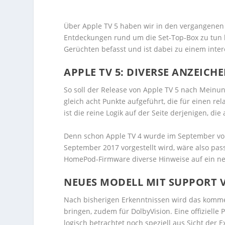
Über Apple TV 5 haben wir in den vergangenen
Entdeckungen rund um die Set-Top-Box zu tun 
Gerüchten befasst und ist dabei zu einem int
APPLE TV 5: DIVERSE ANZEICH
So soll der Release von Apple TV 5 nach Meinu
gleich acht Punkte aufgeführt, die für einen r
ist die reine Logik auf der Seite derjenigen, di
Denn schon Apple TV 4 wurde im September vorg
September 2017 vorgestellt wird, wäre also pas
HomePod-Firmware diverse Hinweise auf ein neu
NEUES MODELL MIT SUPPORT 
Nach bisherigen Erkenntnissen wird das komme
bringen, zudem für DolbyVision. Eine offiziell
logisch betrachtet noch speziell aus Sicht der E