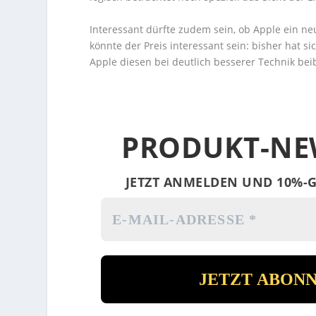
Interessant dürfte zudem sein, ob Apple ein n
könnte der Preis interessant sein: bisher hat s
Apple diesen bei deutlich besserer Technik beib
PRODUKT-NE
JETZT ANMELDEN UND 10%-G