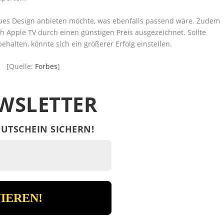
eues Design anbieten möchte, was ebenfalls passend wäre. Zudem
ich Apple TV durch einen günstigen Preis ausgezeichnet. Sollte
ehalten, könnte sich ein größerer Erfolg einstellen.
[Quelle:
Forbes
]
WSLETTER
UTSCHEIN SICHERN!