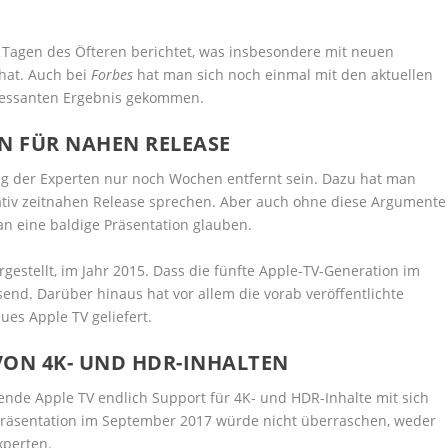
 Tagen des Öfteren berichtet, was insbesondere mit neuen
hat. Auch bei
Forbes
hat man sich noch einmal mit den aktuellen
eressanten Ergebnis gekommen.
EN FÜR NAHEN RELEASE
ng der Experten nur noch Wochen entfernt sein. Dazu hat man
elativ zeitnahen Release sprechen. Aber auch ohne diese Argumente
e an eine baldige Präsentation glauben.
estellt, im Jahr 2015. Dass die fünfte Apple-TV-Generation im
send. Darüber hinaus hat vor allem die vorab veröffentlichte
es Apple TV geliefert.
VON 4K- UND HDR-INHALTEN
nde Apple TV endlich Support für 4K- und HDR-Inhalte mit sich
e Präsentation im September 2017 würde nicht überraschen, weder
xperten.