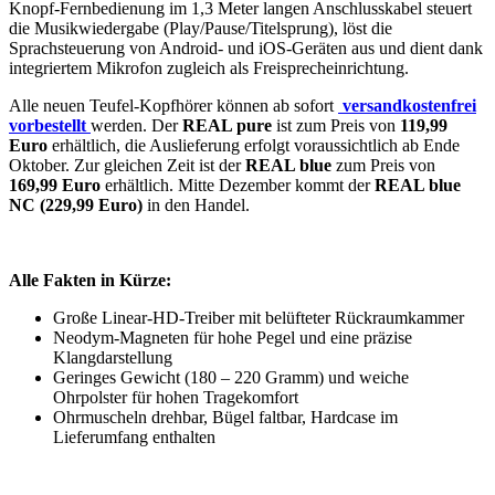
Knopf-Fernbedienung im 1,3 Meter langen Anschlusskabel steuert
die Musikwiedergabe (Play/Pause/Titelsprung), löst die
Sprachsteuerung von Android- und iOS-Geräten aus und dient dank
integriertem Mikrofon zugleich als Freisprecheinrichtung.
Alle neuen Teufel-Kopfhörer können ab sofort
versandkostenfrei
vorbestellt
werden. Der
REAL pure
ist zum Preis von
119,99
Euro
erhältlich, die Auslieferung erfolgt voraussichtlich ab Ende
Oktober. Zur gleichen Zeit ist der
REAL blue
zum Preis von
169,99 Euro
erhältlich. Mitte Dezember kommt der
REAL blue
NC (229,99 Euro)
in den Handel.
Alle Fakten in Kürze:
Große Linear-HD-Treiber mit belüfteter Rückraumkammer
Neodym-Magneten für hohe Pegel und eine präzise
Klangdarstellung
Geringes Gewicht (180 – 220 Gramm) und weiche
Ohrpolster für hohen Tragekomfort
Ohrmuscheln drehbar, Bügel faltbar, Hardcase im
Lieferumfang enthalten