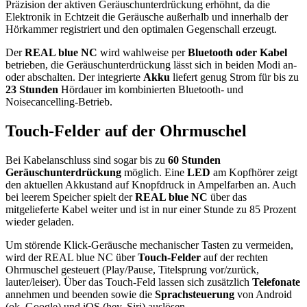
Präzision der aktiven Geräuschunterdrückung erhöhnt, da die
Elektronik in Echtzeit die Geräusche außerhalb und innerhalb der
Hörkammer registriert und den optimalen Gegenschall erzeugt.
Der
REAL blue NC
wird wahlweise per
Bluetooth oder Kabel
betrieben, die Geräuschunterdrückung lässt sich in beiden Modi an-
oder abschalten. Der integrierte
Akku
liefert genug Strom für bis zu
23 Stunden
Hördauer im kombinierten Bluetooth- und
Noisecancelling-Betrieb.
Touch-Felder auf der Ohrmuschel
Bei Kabelanschluss sind sogar bis zu
60 Stunden
Geräuschunterdrückung
möglich. Eine
LED
am Kopfhörer zeigt
den aktuellen Akkustand auf Knopfdruck in Ampelfarben an. Auch
bei leerem Speicher spielt der
REAL blue NC
über das
mitgelieferte Kabel weiter und ist in nur einer Stunde zu 85 Prozent
wieder geladen.
Um störende Klick-Geräusche mechanischer Tasten zu vermeiden,
wird der REAL blue NC über
Touch-Felder
auf der rechten
Ohrmuschel gesteuert (Play/Pause, Titelsprung vor/zurück,
lauter/leiser). Über das Touch-Feld lassen sich zusätzlich
Telefonate
annehmen und beenden sowie die
Sprachsteuerung
von Android
(ok, Google) und iOS (hey, Siri) auslösen.