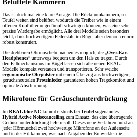
Belüftete Kammern
Das ist doch mal eine klare Ansage. Die Rückraumkammern, so
Teufel weiter, sind belüftet, wodurch die Treiber wie in einem
offenen Kopfhörer ungedämpft schwingen können, was eine sehr
präzise Wiedergabe ermöglicht. Alle drei Modelle seien besonders
leicht, dank hochwertigem Federstahl im Bügel aber dennoch enorm
robust konstruiert.
Die drehbaren Ohrmuscheln machen es möglich, die „
Over-Ear-
Headphones
“ unterwegs bequem um den Hals zu tragen. Durch
den Faltmechanismus im Bügel lassen sich alle neuen REAL-
Modelle kompakt verstauen und transportieren. Sehr weiche,
ergonomische Ohrpolster
mit einem Überzug aus hochwertigem,
geruchsneutralen
Proteinleder
garantieren hohen Tragekomfort und
optimale Abschirmung.
Mikrofone für Geräuschunterdrückung
Im
REAL blue NC
kommt erstmals bei
Teufel
sogenanntes
Hybrid Active Noisecancelling
zum Einsatz, das eine überragende
Geräuschunterdrückung liefern soll. Dieses neue Verfahren nutzt an
jeder Hörmuschel zwei hochwertige Mikrofone an der Außenseite
und in der Hörkammer, was nach Angaben der Entwickler die