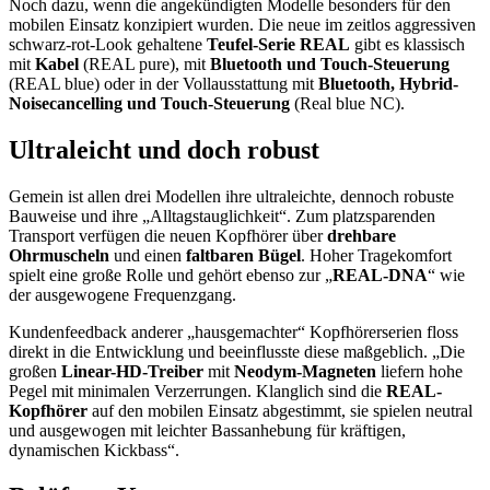
Noch dazu, wenn die angekündigten Modelle besonders für den
mobilen Einsatz konzipiert wurden. Die neue im zeitlos aggressiven
schwarz-rot-Look gehaltene
Teufel-Serie REAL
gibt es klassisch
mit
Kabel
(REAL pure), mit
Bluetooth und Touch-Steuerung
(REAL blue) oder in der Vollausstattung mit
Bluetooth, Hybrid-
Noisecancelling und Touch-Steuerung
(Real blue NC).
Ultraleicht und doch robust
Gemein ist allen drei Modellen ihre ultraleichte, dennoch robuste
Bauweise und ihre „Alltagstauglichkeit“. Zum platzsparenden
Transport verfügen die neuen Kopfhörer über
drehbare
Ohrmuscheln
und einen
faltbaren Bügel
. Hoher Tragekomfort
spielt eine große Rolle und gehört ebenso zur „
REAL-DNA
“ wie
der ausgewogene Frequenzgang.
Kundenfeedback anderer „hausgemachter“ Kopfhörerserien floss
direkt in die Entwicklung und beeinflusste diese maßgeblich. „Die
großen
Linear-HD-Treiber
mit
Neodym-Magneten
liefern hohe
Pegel mit minimalen Verzerrungen. Klanglich sind die
REAL-
Kopfhörer
auf den mobilen Einsatz abgestimmt, sie spielen neutral
und ausgewogen mit leichter Bassanhebung für kräftigen,
dynamischen Kickbass“.