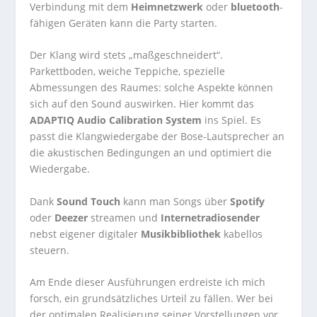
Verbindung mit dem
Heimnetzwerk
oder
bluetooth
-
fähigen Geräten kann die Party starten.
Der Klang wird stets „maßgeschneidert“.
Parkettboden, weiche Teppiche, spezielle
Abmessungen des Raumes: solche Aspekte können
sich auf den Sound auswirken. Hier kommt das
ADAPTIQ Audio Calibration System
ins Spiel. Es
passt die Klangwiedergabe der Bose-Lautsprecher an
die akustischen Bedingungen an und optimiert die
Wiedergabe.
Dank
Sound Touch
kann man Songs über
Spotify
oder
Deezer
streamen und
Internetradiosender
nebst eigener digitaler
Musikbibliothek
kabellos
steuern.
Am Ende dieser Ausführungen erdreiste ich mich
forsch, ein grundsätzliches Urteil zu fällen. Wer bei
der optimalen Realisierung seiner Vorstellungen vor