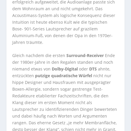
erfolgreich aufgeweitet, die Audioanlage passte sich
dem Wohnraum an und nicht umgekehrt. Das
Acoustimass-System als logische Konsequenz dieser
Intuition ist heute ebenso Kult wie die typischen
Bose- 901-Series Lautsprecher auf grazilem
Aluminium-Fuß, von denen der Opa in den 1970er-
Jahren träumte.
Gleich nachdem die ersten
Surround-Receiver
Ende
der 1980er-Jahre in den Regalen standen und noch
niemand etwas von
Dolby-Digital
oder
DTS
ahnte,
entzückten
putzige quadratische Würfel
nicht nur
hippe Designer und Hausfrauen mit ausgeprägter
Boxen-Allergie, sondern sogar gestrenge Test-
Redakteure etablierter Fachzeitschriften, die den
Klang dieser im ersten Moment nicht als
Lautsprecher zu identifizierenden Dinger bewerteten
und dabei häufig nach Worten und Argumenten
rangen. Das eherne Gesetz „je mehr Membranfläche,
desto besser der Klang“, schien nicht mehr in Granit,