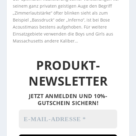
seinem ganz privaten geistigen Auge den Begriff
„Zimmerlautstärke“ öfter blinken sieht als zum
Beispiel „Bassdruck“ oder „Inferno“, ist bei Bose
Acoustimass bestens aufgehoben. Für weitere
Einsatzgebiete verwenden die Boys und Girls aus
Massachusetts andere Kaliber…
PRODUKT-
NEWSLETTER
JETZT ANMELDEN UND 10%-
GUTSCHEIN SICHERN!