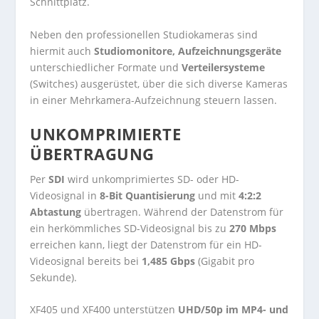
Schnittplatz.
Neben den professionellen Studiokameras sind
hiermit auch
Studiomonitore, Aufzeichnungsgeräte
unterschiedlicher Formate und
Verteilersysteme
(Switches) ausgerüstet, über die sich diverse Kameras
in einer Mehrkamera-Aufzeichnung steuern lassen.
UNKOMPRIMIERTE
ÜBERTRAGUNG
Per
SDI
wird unkomprimiertes SD- oder HD-
Videosignal in
8-Bit Quantisierung
und mit
4:2:2
Abtastung
übertragen. Während der Datenstrom für
ein herkömmliches SD-Videosignal bis zu
270 Mbps
erreichen kann, liegt der Datenstrom für ein HD-
Videosignal bereits bei
1,485 Gbps
(Gigabit pro
Sekunde).
XF405 und XF400 unterstützen
UHD/50p im MP4- und