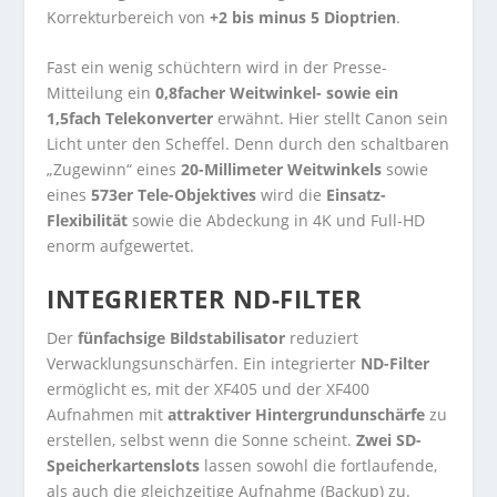
Korrekturbereich von
+2 bis minus 5 Dioptrien
.
Fast ein wenig schüchtern wird in der Presse-
Mitteilung ein
0,8facher Weitwinkel- sowie ein
1,5fach Telekonverter
erwähnt. Hier stellt Canon sein
Licht unter den Scheffel. Denn durch den schaltbaren
„Zugewinn“ eines
20-Millimeter Weitwinkels
sowie
eines
573er Tele-Objektives
wird die
Einsatz-
Flexibilität
sowie die Abdeckung in 4K und Full-HD
enorm aufgewertet.
INTEGRIERTER ND-FILTER
Der
fünfachsige Bildstabilisator
reduziert
Verwacklungsunschärfen. Ein integrierter
ND-Filter
ermöglicht es, mit der XF405 und der XF400
Aufnahmen mit
attraktiver Hintergrundunschärfe
zu
erstellen, selbst wenn die Sonne scheint.
Zwei SD-
Speicherkartenslots
lassen sowohl die fortlaufende,
als auch die gleichzeitige Aufnahme (Backup) zu.