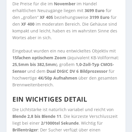
Die Preise für die im
November
im Handel
erhältlichen Neuzugänge liegen mit
3699 Euro
für
den „großen“
XF 405
beziehungsweise
3199 Euro
für
den
XF 400
im moderaten Bereich. Die Gehäuse sind
kompakt und leicht, haben es im wahrsten Sinne des
Wortes aber in sich.
Eingebaut wurden ein neu entwickeltes Objektiv mit
15fachen optischem Zoom
(äquivalent KB-Vollformat:
25,5mm bis 382,5mm
), großem
1,0-Zoll-Typ CMOS-
Sensor
und dem
Dual DIGIC DV 6 Bildprozessor
für
hochwertige
4K/50p Aufnahmen
über den gesamten
Brennweitenbereich.
EIN WICHTIGES DETAIL
Die Lichtstärke ist natürlich variabel und reicht von
Blende 2,8 bis Blende 11
. Die kürzeste Verschlusszeit
liegt bei einer
2/1000tel Sekunde
. Wichtig für
Brillenträger
: Der Sucher verfügt über einen