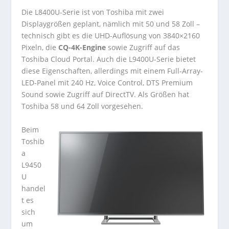
Die L8400U-Serie ist von Toshiba mit zwei
Displaygrößen geplant, nämlich mit 50 und 58 Zoll –
technisch gibt es die UHD-Auflösung von 3840×2160
Pixeln, die
CQ-4K-Engine
sowie Zugriff auf das
Toshiba Cloud Portal. Auch die L9400U-Serie bietet
diese Eigenschaften, allerdings mit einem Full-Array-
LED-Panel mit 240 Hz, Voice Control, DTS Premium
Sound sowie Zugriff auf DirectTV. Als Größen hat
Toshiba 58 und 64 Zoll vorgesehen.
Beim
Toshib
a
L9450
U
handel
t es
sich
um