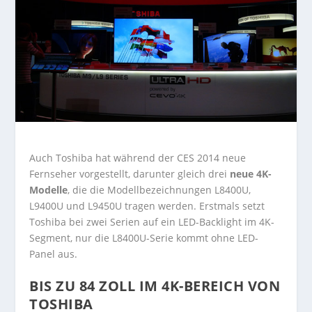
Auch Toshiba hat während der CES 2014 neue
Fernseher vorgestellt, darunter gleich drei
neue 4K-
Modelle
, die die Modellbezeichnungen L8400U,
L9400U und L9450U tragen werden. Erstmals setzt
Toshiba bei zwei Serien auf ein LED-Backlight im 4K-
Segment, nur die L8400U-Serie kommt ohne LED-
Panel aus.
BIS ZU 84 ZOLL IM 4K-BEREICH VON
TOSHIBA