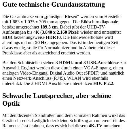
Gute technische Grundausstattung
Die Gesamtmaße vom „günstigen Riesen“ werden vom Hersteller
mit 1.683 x 1.035 x 305 mm angegen. Die Bildschirmdiagonale
beträgt umgerechnet
189,3 cm
. Dabei gibt der UHD-TV
Auflösungen bis 4K (
3.840 x 2.160 Pixel
) wieder und unterstützt
HDR
beziehungsweise
HDR10
. Die Bildwiederholrate wird
allerdings mit nur
50 Hz
angegeben. Das ist in der heutigen Zeit
etwas wenig, sollte für Normalnutzer und in Anbetracht dieser
Preisklasse aber als ausreichend erachtet werden.
Bei den Schnittstellen stehen
3 HDMI- und 3 USB-Anschlüsse
zur
Auswahl. Ergänzt werden diese durch einen VGA-Eingang, einen
analogen Video-Eingang, Digital Audio Out (SPDIF) und natürlich
einen Netzwerk-Anschluss (RJ45). WLAN wird ebenfalls
unterstützt. Die 3 HDMI-Anschlüsse unterstützen
HDCP 2.2
.
Schwache Lautsprecher, aber schöne
Optik
Mit den dezenten Standfüßen und dem schmalen Rahmen wirkt das
Gerät sehr edel. Lediglich der kleine Schriftzug am unteren Teil des
Rahmens lässt erahnen, dass es sich bei diesem
4K-TV
um einen