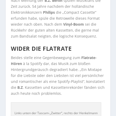
Nach Meinung der
B.Z. Berlin
spulen Musikfans die
Zeit zurück. 54 Jahre nachdem der holländische
Elektronikkonzern
Philips
die „Compact Cassette“
erfunden habe, spüle die Retrowelle dieses Format
wieder nach oben. Nach dem
Vinyl-Boom
sei die
Rückkehr der guten alten Kassetten, die gerne mal
zum Bandsalat neigten, die logische Konsequenz.
WIDER DIE FLATRATE
Beides stelle eine Gegenbewegung zum
Flatrate-
Hören
à la Spotify dar, das Musik zum bloßen
Hintergrundgeräusch degradiert habe. „Ein Mixtape
für die Liebste oder den Liebsten ist viel persönlicher
und romantischer als eine Spotify-Playlist“, konstatiert
die
B.Z
. Kassetten und Kassettenrekorder fänden sich
auch heute noch problemlos.
Links unten der Tascam-„Zwitter“, rechts der Henkelmann