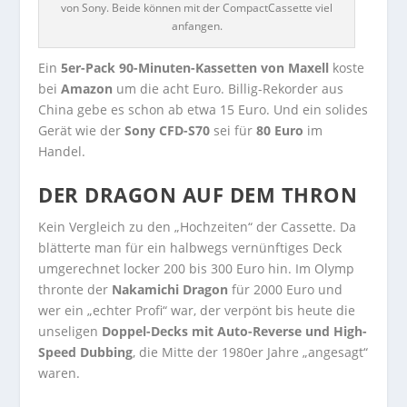
von Sony. Beide können mit der CompactCassette viel
anfangen.
Ein
5er-Pack 90-Minuten-Kassetten von Maxell
koste
bei
Amazon
um die acht Euro. Billig-Rekorder aus
China gebe es schon ab etwa 15 Euro. Und ein solides
Gerät wie der
Sony CFD-S70
sei für
80 Euro
im
Handel.
DER DRAGON AUF DEM THRON
Kein Vergleich zu den „Hochzeiten“ der Cassette. Da
blätterte man für ein halbwegs vernünftiges Deck
umgerechnet locker 200 bis 300 Euro hin. Im Olymp
thronte der
Nakamichi Dragon
für 2000 Euro und
wer ein „echter Profi“ war, der verpönt bis heute die
unseligen
Doppel-Decks mit Auto-Reverse und High-
Speed Dubbing
, die Mitte der 1980er Jahre „angesagt“
waren.