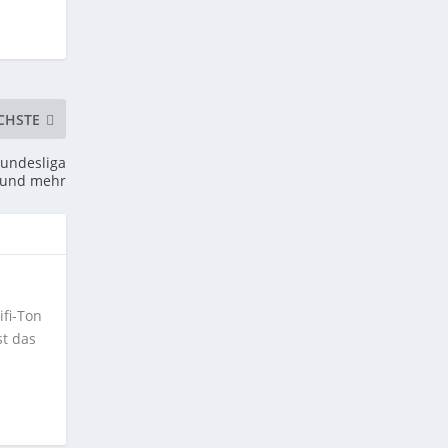
CHSTE
Bundesliga
und mehr
ifi-Ton
st das