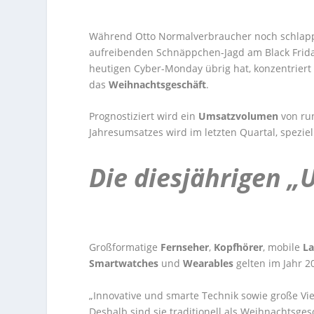
Während Otto Normalverbraucher noch schlapp, p
aufreibenden Schnäppchen-Jagd am Black Friday 
heutigen Cyber-Monday übrig hat, konzentriert
das
Weihnachtsgeschäft
.
Prognostiziert wird ein
Umsatzvolumen
von r
Jahresumsatzes wird im letzten Quartal, speziel
Die diesjährigen „
Großformatige
Fernseher
,
Kopfhörer
, mobile
La
Smartwatches
und
Wearables
gelten im Jahr 2
„Innovative und smarte Technik sowie große Vie
Deshalb sind sie traditionell als Weihnachtsges