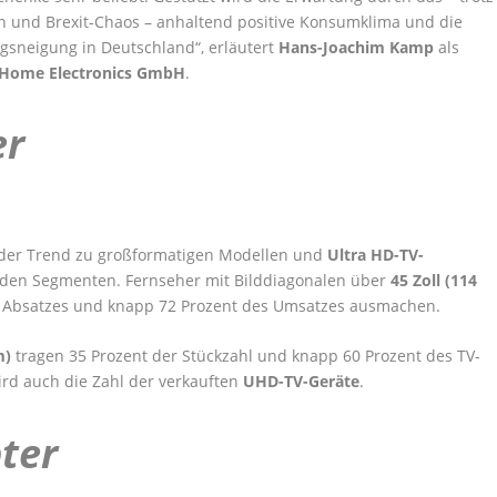
n und Brexit-Chaos – anhaltend positive Konsumklima und die
ngsneigung in Deutschland“, erläutert
Hans-Joachim Kamp
als
Home Electronics GmbH
.
er
 der Trend zu großformatigen Modellen und
Ultra HD-TV-
beiden Segmenten. Fernseher mit Bilddiagonalen über
45 Zoll (114
s Absatzes und knapp 72 Prozent des Umsatzes ausmachen.
cm)
tragen 35 Prozent der Stückzahl und knapp 60 Prozent des TV-
ird auch die Zahl der verkauften
UHD-TV-Geräte
.
ter