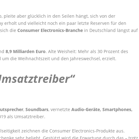
leite aber glücklich in den Seilen hängt, sich von der
erholt und vielleicht noch ein paar letzte Reserven für den
 sich die
Consumer Electronics-Branche
in Deutschland längst auf
und
8,9 Milliarden Euro
. Alte Weisheit: Mehr als 30 Prozent des
l um die Weihnachtszeit und den Jahreswechsel, erzielt.
Umsatztreiber“
utsprecher
,
Soundbars
, vernetzte
Audio-Geräte, Smartphones,
019 als Umsatztreiber.
lseitigkeit zeichnen die Consumer Electronics-Produkte aus.
chenke sehr beliebt. Gestützt wird die Erwartung durch das – trotz