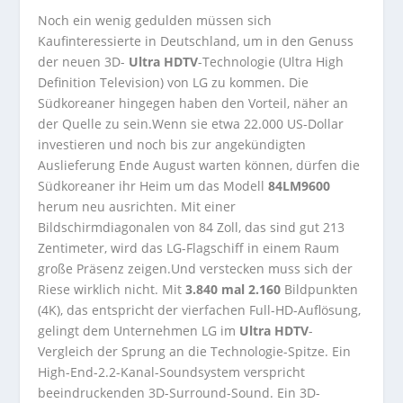
Noch ein wenig gedulden müssen sich
Kaufinteressierte in Deutschland, um in den Genuss
der neuen 3D-
Ultra HDTV
-Technologie (Ultra High
Definition Television) von LG zu kommen. Die
Südkoreaner hingegen haben den Vorteil, näher an
der Quelle zu sein.Wenn sie etwa 22.000 US-Dollar
investieren und noch bis zur angekündigten
Auslieferung Ende August warten können, dürfen die
Südkoreaner ihr Heim um das Modell
84LM9600
herum neu ausrichten. Mit einer
Bildschirmdiagonalen von 84 Zoll, das sind gut 213
Zentimeter, wird das LG-Flagschiff in einem Raum
große Präsenz zeigen.Und verstecken muss sich der
Riese wirklich nicht. Mit
3.840 mal 2.160
Bildpunkten
(4K), das entspricht der vierfachen Full-HD-Auflösung,
gelingt dem Unternehmen LG im
Ultra HDTV
-
Vergleich der Sprung an die Technologie-Spitze. Ein
High-End-2.2-Kanal-Soundsystem verspricht
beeindruckenden 3D-Surround-Sound. Ein 3D-