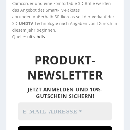
Camcorder und eine komfortable 3D-Brille werden
das Angebot des Smart-TV-Paketes
abrunden.Außerhalb Südkoreas soll der Verkauf der
3D-
UHDTV
-Technologie nach Angaben von LG noch in
diesem Jahr beginnen.
Quelle:
ultrahdtv
PRODUKT-
NEWSLETTER
JETZT ANMELDEN UND 10%-
GUTSCHEIN SICHERN!