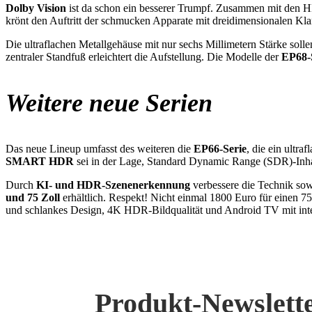
Dolby Vision
ist da schon ein besserer Trumpf. Zusammen mit den
krönt den Auftritt der schmucken Apparate mit dreidimensionalen Kla
Die ultraflachen Metallgehäuse mit nur sechs Millimetern Stärke soll
zentraler Standfuß erleichtert die Aufstellung. Die Modelle der
EP68-
Weitere neue Serien
Das neue Lineup umfasst des weiteren die
EP66-Serie
, die ein ultr
SMART HDR
sei in der Lage, Standard Dynamic Range (SDR)-Inha
Durch
KI- und HDR-Szenenerkennung
verbessere die Technik sow
und 75 Zoll
erhältlich. Respekt! Nicht einmal 1800 Euro für einen 
und schlankes Design, 4K HDR-Bildqualität und Android TV mit integr
Produkt-Newslett