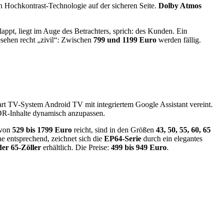
n Hochkontrast-Technologie auf der sicheren Seite.
Dolby Atmos
appt, liegt im Auge des Betrachters, sprich: des Kunden. Ein
gesehen recht „zivil“: Zwischen
799 und 1199 Euro
werden fällig.
Smart TV-System Android TV mit integriertem Google Assistant vereint.
DR-Inhalte dynamisch anzupassen.
 von
529 bis 1799 Euro
reicht, sind in den Größen
43, 50, 55, 60, 65
 entsprechend, zeichnet sich die
EP64-Serie
durch ein elegantes
der 65-Zöller
erhältlich. Die Preise:
499 bis 949 Euro
.