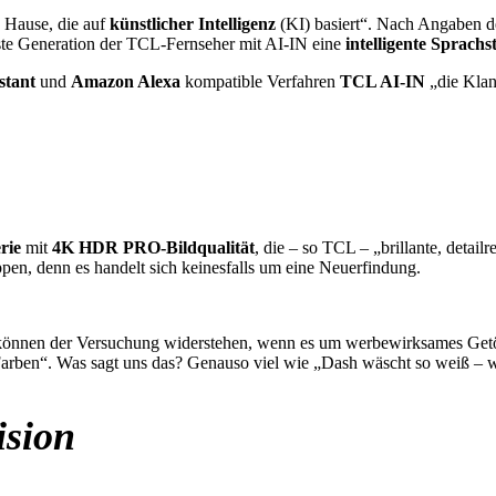
 Hause, die auf
künstlicher Intelligenz
(KI) basiert“. Nach Angaben de
ste Generation der TCL-Fernseher mit AI-IN eine
intelligente Sprach
stant
und
Amazon Alexa
kompatible Verfahren
TCL AI-IN
„die Klan
rie
mit
4K HDR PRO-Bildqualität
, die – so TCL – „brillante, detai
ppen, denn es handelt sich keinesfalls um eine Neuerfindung.
können der Versuchung widerstehen, wenn es um werbewirksames Getö
Farben“. Was sagt uns das? Genauso viel wie „Dash wäscht so weiß – we
ision