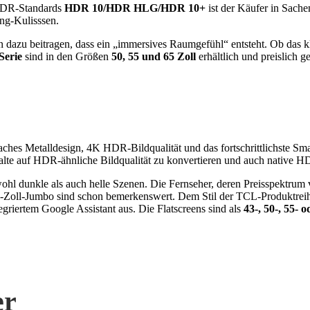
 HDR-Standards
HDR 10/HDR HLG/HDR 10+
ist der Käufer in Sache
ng-Kulisssen.
en dazu beitragen, dass ein „immersives Raumgefühl“ entsteht. Ob das kl
Serie
sind in den Größen
50, 55 und 65 Zoll
erhältlich und preislich 
aflaches Metalldesign, 4K HDR-Bildqualität und das fortschrittlichste 
lte auf HDR-ähnliche Bildqualität zu konvertieren und auch native H
ohl dunkle als auch helle Szenen. Die Fernseher, deren Preisspektrum
75-Zoll-Jumbo sind schon bemerkenswert. Dem Stil der TCL-Produktreihe
iertem Google Assistant aus. Die Flatscreens sind als
43-, 50-, 55- o
er