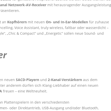
Kanal Netzwerk-AV-Receiver
mit herausragender Ausgangsleistun
räsentieren.
t an
Kopfhörern
mit neuen
On- und In-Ear-Modellen
für zuhause
elling, Voice Assistant, truly wireless, faltbar oder wasserdicht –
yle“, „Chic & Compact“ und „Energetic“ sollen neue Sound- und
er
en neuen
SACD-Playern
und
2-Kanal-Verstärkern
aus dem
nter anderem dürfen sich Klang-Liebhaber auf einen neuen
QA
freuen – eine Weltneuheit.
 an Plattenspielern in den verschiedensten
men- oder Direktantrieb, USB-Ausgang und/oder Bluetooth,