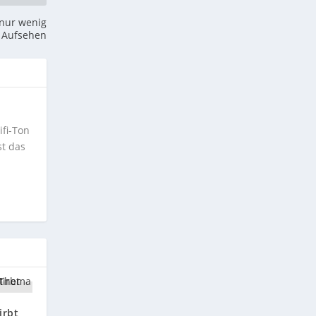
 nur wenig
Aufsehen
ifi-Ton
st das
irbt