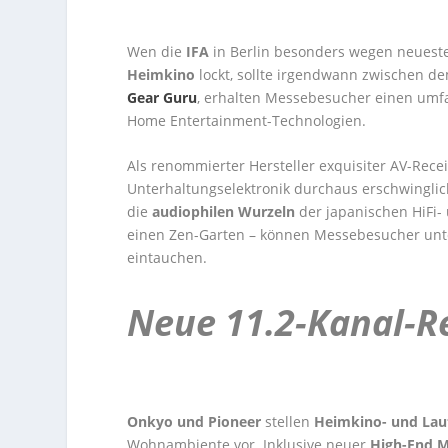
Wen die
IFA
in Berlin besonders wegen neuest
Heimkino
lockt, sollte irgendwann zwischen d
Gear Guru
, erhalten Messebesucher einen umfa
Home Entertainment-Technologien.
Als renommierter Hersteller exquisiter AV-Recei
Unterhaltungselektronik durchaus erschwinglic
die
audiophilen Wurzeln
der japanischen HiFi-
einen Zen-Garten – können Messebesucher unt
eintauchen.
Neue 11.2-Kanal-R
Onkyo und Pioneer
stellen
Heimkino- und Lau
Wohnambiente vor. Inklusive neuer
High-End M