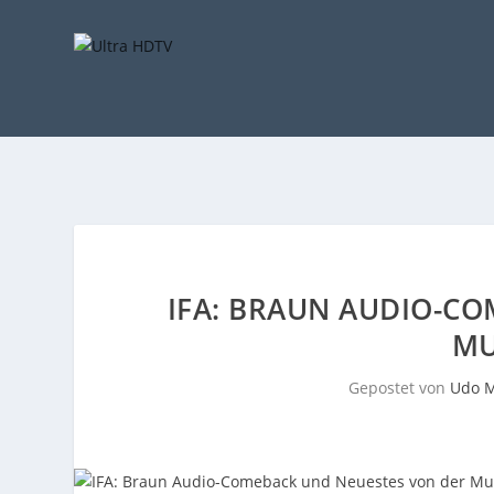
IFA: BRAUN AUDIO-C
MU
Gepostet von
Udo M