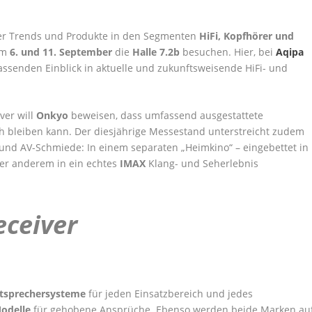
er Trends und Produkte in den Segmenten
HiFi, Kopfhörer und
em
6. und 11. September
die
Halle 7.2b
besuchen. Hier, bei
Aqipa
ssenden Einblick in aktuelle und zukunftsweisende HiFi- und
ver will
Onkyo
beweisen, dass umfassend ausgestattete
h bleiben kann. Der diesjährige Messestand unterstreicht zudem
 und AV-Schmiede: In einem separaten „Heimkino“ – eingebettet in
er anderem in ein echtes
IMAX
Klang- und Seherlebnis
eceiver
tsprechersysteme
für jeden Einsatzbereich und jedes
odelle
für gehobene Ansprüche. Ebenso werden beide Marken au