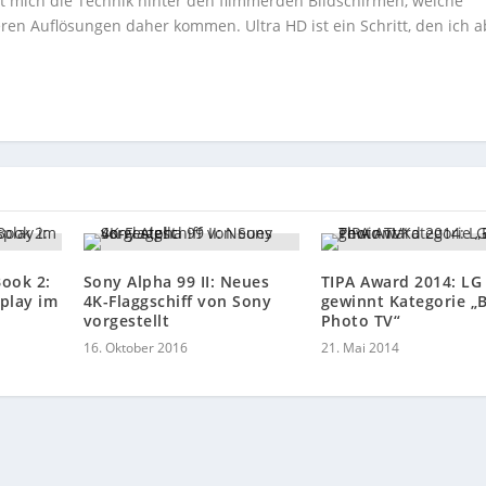
ert mich die Technik hinter den flimmerden Bildschirmen, welche
ren Auflösungen daher kommen. Ultra HD ist ein Schritt, den ich a
Book 2:
Sony Alpha 99 II: Neues
TIPA Award 2014: LG
splay im
4K-Flaggschiff von Sony
gewinnt Kategorie „
vorgestellt
Photo TV“
16. Oktober 2016
21. Mai 2014