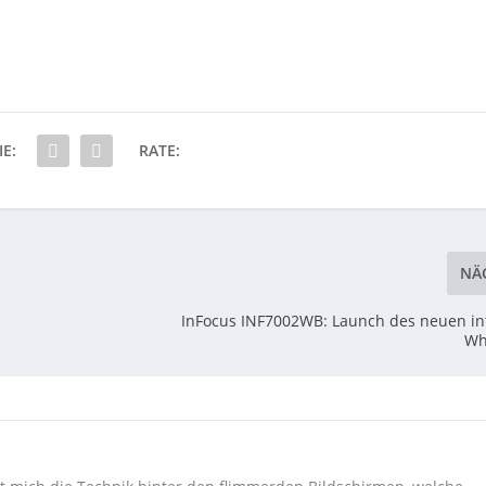
IE:
RATE:
NÄ
InFocus INF7002WB: Launch des neuen in
Wh