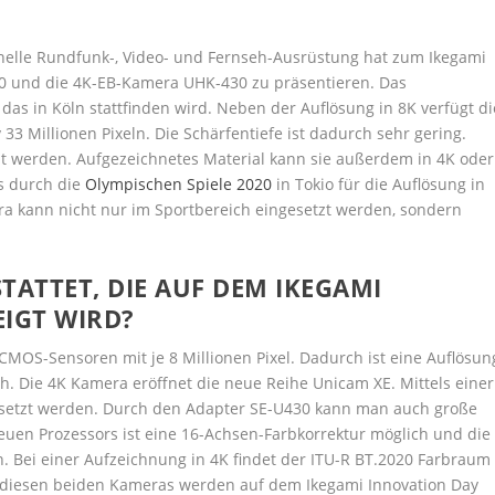
ionelle Rundfunk-, Video- und Fernseh-Ausrüstung hat zum Ikegami
10 und die 4K-EB-Kamera UHK-430 zu präsentieren. Das
as in Köln stattfinden wird. Neben der Auflösung in 8K verfügt di
3 Millionen Pixeln. Die Schärfentiefe ist dadurch sehr gering.
t werden. Aufgezeichnetes Material kann sie außerdem in 4K oder
s durch die
Olympischen Spiele 2020
in Tokio für die Auflösung in
a kann nicht nur im Sportbereich eingesetzt werden, sondern
STATTET, DIE AUF DEM IKEGAMI
EIGT WIRD?
MOS-Sensoren mit je 8 Millionen Pixel. Dadurch ist eine Auflösun
ich. Die 4K Kamera eröffnet die neue Reihe Unicam XE. Mittels einer
esetzt werden. Durch den Adapter SE-U430 kann man auch große
uen Prozessors ist eine 16-Achsen-Farbkorrektur möglich und die
. Bei einer Aufzeichnung in 4K findet der ITU-R BT.2020 Farbraum
diesen beiden Kameras werden auf dem Ikegami Innovation Day