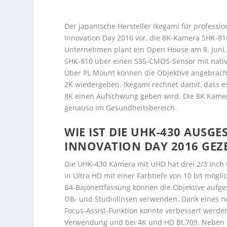
Der japanische Hersteller Ikegami für profess
Innovation Day 2016 vor, die 8K-Kamera SHK-8
Unternehmen plant ein Open House am 8. Juni, d
SHK-810 über einen S35-CMOS-Sensor mit nativ 3
Über PL Mount können die Objektive angebrach
2K wiedergeben. Ikegami rechnet damit, dass e
8K einen Aufschwung geben wird. Die 8K Kamer
genauso im Gesundheitsbereich.
WIE IST DIE UHK-430 AUSGE
INNOVATION DAY 2016 GEZ
Die UHK-430 Kamera mit UHD hat drei 2/3 Inch C
in Ultra HD mit einer Farbtiefe von 10 bit mögl
B4-Bajonettfassung können die Objektive aufg
OB- und Studiolinsen verwenden. Dank eines ne
Focus-Assist-Funktion konnte verbessert werden
Verwendung und bei 4K und HD Bt.709. Neben 