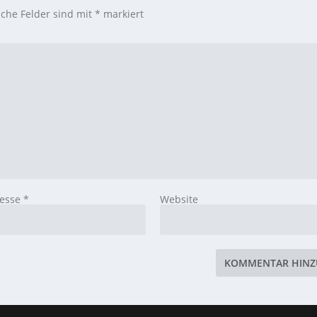
iche Felder sind mit
*
markiert
resse
*
Website