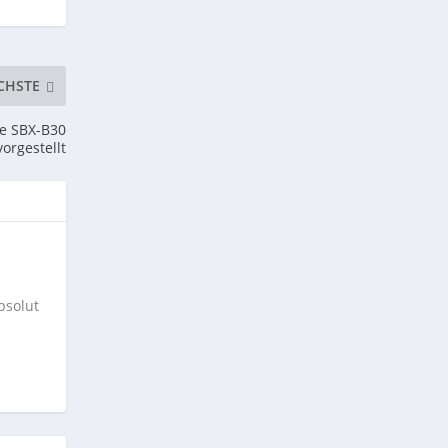
CHSTE
se SBX-B30
vorgestellt
bsolut