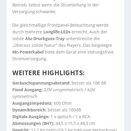
Betrieb, selbst wenn die Stromleitung in der
Versorgung schwanke.
Die gleichmäßige Frontpanel-Beleuchtung werde
durch mehrere
Longlife-LEDs
erreicht. Auch der
solide
Alu-Druckguss-Tray
unterstreiche die
„überaus solide Natur“ des Players. Das beigelegte
Mc-Powerkabel
biete dem Gerät eine störungsfreie
Stromversorgung.
WEITERE HIGHLIGHTS:
Geräuschspannungsabstand:
besser als 108 dB
Fixed Ausgang:
2,0V unsymmetrisch / 4,0V
symmetrisch
Ausgangsimpedanz:
600 Ohm
Dynamikbereich:
besser als 100dB
Digitale Ausgänge:
1 x optisch / 1 x RCA
Abmessungen (BHT):
44,5 x 15,3 x 48,3 cm
Gewicht:
12,7 Kg netto (19,2 Kg inklusive Verpackung)