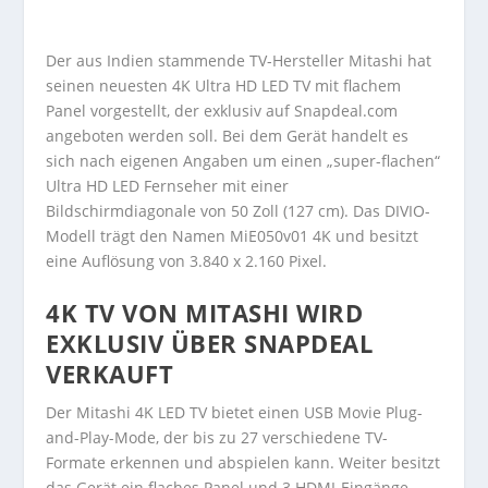
Der aus Indien stammende TV-Hersteller Mitashi hat
seinen neuesten 4K Ultra HD LED TV mit flachem
Panel vorgestellt, der exklusiv auf Snapdeal.com
angeboten werden soll. Bei dem Gerät handelt es
sich nach eigenen Angaben um einen „super-flachen“
Ultra HD LED Fernseher mit einer
Bildschirmdiagonale von 50 Zoll (127 cm). Das DIVIO-
Modell trägt den Namen MiE050v01 4K und besitzt
eine Auflösung von 3.840 x 2.160 Pixel.
4K TV VON MITASHI WIRD
EXKLUSIV ÜBER SNAPDEAL
VERKAUFT
Der Mitashi 4K LED TV bietet einen USB Movie Plug-
and-Play-Mode, der bis zu 27 verschiedene TV-
Formate erkennen und abspielen kann. Weiter besitzt
das Gerät ein flaches Panel und 3 HDMI-Eingänge,