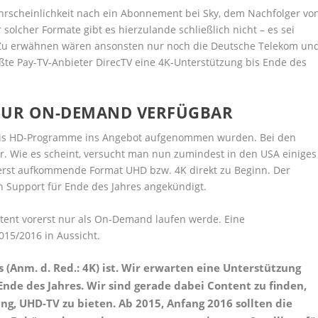
ahrscheinlichkeit nach ein Abonnement bei Sky, dem Nachfolger vo
 solcher Formate gibt es hierzulande schließlich nicht – es sei
. Zu erwähnen wären ansonsten nur noch die Deutsche Telekom un
ßte Pay-TV-Anbieter DirecTV eine 4K-Unterstützung bis Ende des
NUR ON-DEMAND VERFÜGBAR
, bis HD-Programme ins Angebot aufgenommen wurden. Bei den
r. Wie es scheint, versucht man nun zumindest in den USA einiges
erst aufkommende Format UHD bzw. 4K direkt zu Beginn. Der
n Support für Ende des Jahres angekündigt.
ntent vorerst nur als On-Demand laufen werde. Eine
015/2016 in Aussicht.
es (Anm. d. Red.: 4K) ist. Wir erwarten eine Unterstützung
nde des Jahres. Wir sind gerade dabei Content zu finden,
ung, UHD-TV zu bieten. Ab 2015, Anfang 2016 sollten die