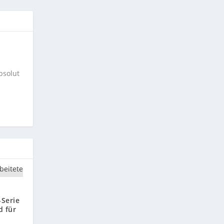
bsolut
-Serie
d für