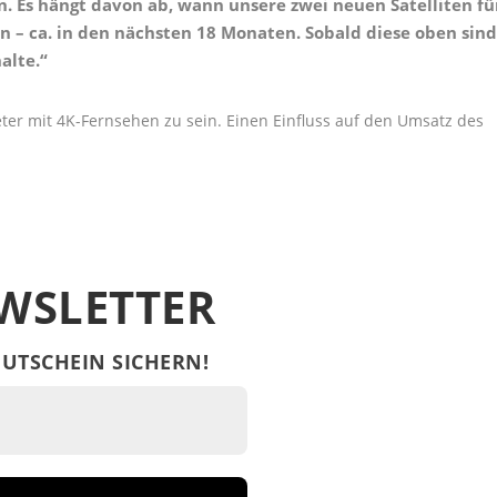
n. Es hängt davon ab, wann unsere zwei neuen Satelliten fü
 – ca. in den nächsten 18 Monaten. Sobald diese oben sind
alte.“
ter mit 4K-Fernsehen zu sein. Einen Einfluss auf den Umsatz des
WSLETTER
UTSCHEIN SICHERN!