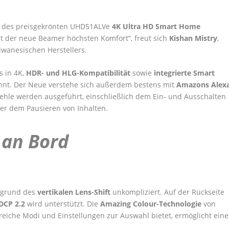
r des preisgekrönten UHD51ALVe
4K Ultra HD Smart Home
et der neue Beamer höchsten Komfort“, freut sich
Kishan Mistry
,
iwanesischen Herstellers.
s in 4K,
HDR- und HLG-Kompatibilität
sowie
integrierte Smart
nnt. Der Neue verstehe sich außerdem bestens mit
Amazons Alex
fehle werden ausgeführt, einschließlich dem Ein- und Ausschalten
der dem Pausieren von Inhalten.
 an Bord
fgrund des
vertikalen Lens-Shift
unkompliziert. Auf der Rückseite
DCP 2.2
wird unterstützt. Die
Amazing Colour-Technologie
von
reiche Modi und Einstellungen zur Auswahl bietet, ermöglicht eine