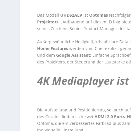
Das Modell
UHD52ALV
ist
Optomas
Nachfolge
Projektors
. „Aufbauend auf diesem Erfolg biet
seines Zeichens Senior Product Manager des ta
Außergewöhnliche Helligkeit, kristallklare Detail
Home Features
werden vom Chef explizit gena
und dem
Google Assistant
: Einfache Sprachbe
des Projektors, der Steuerung der Lautstärke o
4K Mediaplayer ist
Die Aufstellung und Positionierung sei auch au
des Gerätes finden sich zwei
HDMI 2.0 Ports
,
H
Optoma, die ein verbessertes Farbrad plus zahl
individuelle Einstellung.