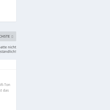
CHSTE
batte nicht
ständlich!
ifi-Ton
st das