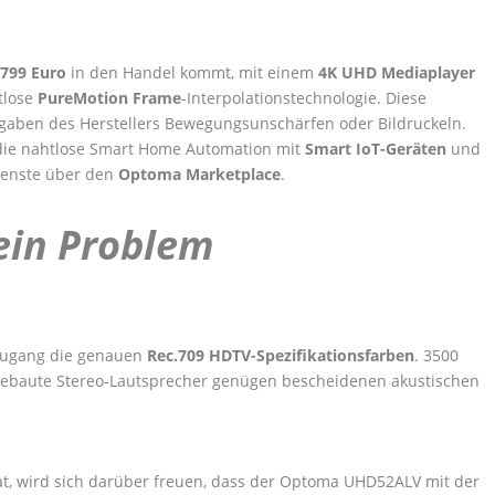
799 Euro
in den Handel kommt, mit einem
4K UHD Mediaplayer
tlose
PureMotion Frame
-Interpolationstechnologie. Diese
Angaben des Herstellers Bewegungsunschärfen oder Bildruckeln.
die nahtlose Smart Home Automation mit
Smart IoT-Geräten
und
Dienste über den
Optoma Marketplace
.
kein Problem
ugang die genauen
Rec.709 HDTV-Spezifikationsfarben
. 3500
ngebaute Stereo-Lautsprecher genügen bescheidenen akustischen
t, wird sich darüber freuen, dass der Optoma UHD52ALV mit der