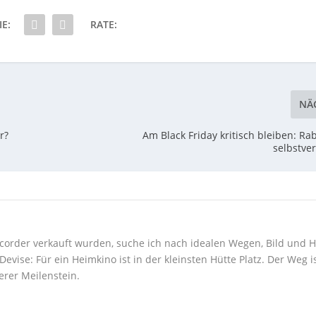
IE:
RATE:
NÄ
r?
Am Black Friday kritisch bleiben: Ra
selbstver
corder verkauft wurden, suche ich nach idealen Wegen, Bild und H
ise: Für ein Heimkino ist in der kleinsten Hütte Platz. Der Weg i
erer Meilenstein.