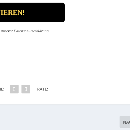
n unserer
Datenschutzerklärung
.
IE:
RATE:
NÄ