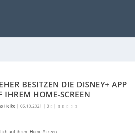
HER BESITZEN DIE DISNEY+ APP
F IHREM HOME-SCREEN
as Heike
|
05.10.2021
|
0
|