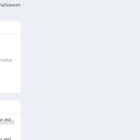
Halloween
bsolut
r mit