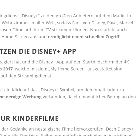
ngdienst „Disney+“ zu den größten Anbietern auf dem Markt. In
Wohnzimmer in aller Welt, sodass Fans von Disney, Pixar, Marvel
iosen Filme auf ihrem TV streamen können. Nun stattete auch
em Home-Screen aus und
ermöglicht
einen schnellen Zugriff
.
TZEN DIE DISNEY+ APP
agiert hat und die Disney+ App auf den Startbildschirm der 4K
b 2017
, welche mit dem „My Home Screen“ ausgestattet sind,
 auf den Streamingdienst.
 ein Klick auf das „Disney+“ Symbol, um den Inhalt laden zu
ne nervige Werbung
verbunden, da ein monatlicher Betrag an de
NUR KINDERFILME
 der Gedanke an nostalgische Filme hervorgerufen. Doch Disney+
Filme, die Star Wars Reihe und natürlich auch eine ganze Menge