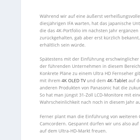
Während wir auf eine äußerst verheißungsvoll
diesjährigen IFA warten, hat das japanische U
die das 4K-Portfolio im nächsten Jahr ergänzen
zurückgehalten, gab aber erst kürzlich bekannt
erhältlich sein würde.
Spätestens mit der Einführung erschwinglicher
der führenden Unternehmen in diesem Bereich n
Konkrete Pläne zu einem Ultra HD Fernseher gi
mit ihrem
4K OLED TV
und dem
4K-Tablet
auf d
anderen Produkten von Panasonic hat die zuk
So hat man jüngst 31-Zoll LCD-Monitore mit einer
Wahrscheinlichkeit nach noch in diesem Jahr a
Ferner plant man die Einführung von weiteren 
Camcordern. Gespannt dürfen wir uns also auf
auf dem Ultra-HD-Markt freuen.