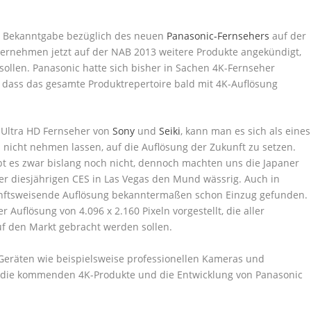
e Bekanntgabe bezüglich des neuen
Panasonic-Fernsehers
auf der
nternehmen jetzt auf der NAB 2013 weitere Produkte angekündigt,
 sollen. Panasonic hatte sich bisher in Sachen 4K-Fernseher
, dass das gesamte Produktrepertoire bald mit 4K-Auflösung
 Ultra HD Fernseher von
Sony
und
Seiki
, kann man es sich als eines
icht nehmen lassen, auf die Auflösung der Zukunft zu setzen.
bt es zwar bislang noch nicht, dennoch machten uns die Japaner
er diesjährigen CES in Las Vegas den Mund wässrig. Auch in
unftsweisende Auflösung bekanntermaßen schon Einzug gefunden.
 Auflösung von 4.096 x 2.160 Pixeln vorgestellt, die aller
uf den Markt gebracht werden sollen.
Geräten wie beispielsweise professionellen Kameras und
 die kommenden 4K-Produkte und die Entwicklung von Panasonic