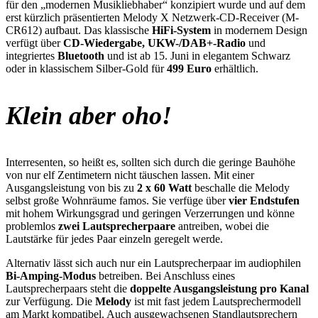
für den „modernen Musikliebhaber“ konzipiert wurde und auf dem
erst kürzlich präsentierten Melody X Netzwerk-CD-Receiver (M-
CR612) aufbaut. Das klassische
HiFi-System
in modernem Design
verfügt über
CD-Wiedergabe, UKW-/DAB+-Radio
und
integriertes
Bluetooth
und ist ab 15. Juni in elegantem Schwarz
oder in klassischem Silber-Gold für
499 Euro
erhältlich.
Klein aber oho!
Interresenten, so heißt es, sollten sich durch die geringe Bauhöhe
von nur elf Zentimetern nicht täuschen lassen. Mit einer
Ausgangsleistung von bis zu
2 x 60 Watt
beschalle die Melody
selbst große Wohnräume famos. Sie verfüge über
vier Endstufen
mit hohem Wirkungsgrad und geringen Verzerrungen und könne
problemlos
zwei Lautsprecherpaare
antreiben, wobei die
Lautstärke für jedes Paar einzeln geregelt werde.
Alternativ lässt sich auch nur ein Lautsprecherpaar im audiophilen
Bi-Amping-Modus
betreiben. Bei Anschluss eines
Lautsprecherpaars steht die
doppelte Ausgangsleistung pro Kanal
zur Verfügung. Die
Melody
ist mit fast jedem Lautsprechermodell
am Markt kompatibel. Auch ausgewachsenen Standlautsprechern