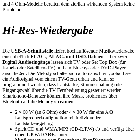
und 4 Ohm-Modelle bereiten dem zierlich wirkenden System keine
Probleme.
Hi-Res-Wiedergabe
Die
USB-A-Schnittstelle
liefert hochauflösende Musikwiedergabe
einschließlich
FLAC-, ALAC- und DSD-Dateien
. Über zwei
Digital-Audioeingänge
lassen sich TV oder Set-Top-Box (für
Kabel- oder Satelliten-TV) und ein Blu-ray- oder DVD-Player
anschließen. Die Melody schaltet sich automatisch ein, sobald sie
ein Audiosignal vom einem TV-Gerät erhält und kann so
programmiert werden, dass Lautstärke, Stummschaltung oder
Eingangswahl über die TV-Fernbedienung gesteuert werden.
Smartphone-Benutzer können ihre Musik problemlos über
Bluetooth auf die Melody
streamen
.
2 × 60 W (an 6 Ohm) oder 4 × 30 W für eine A/B-
Lautsprecherkonfiguration mit individueller
Lautstärkeregelung
Spielt CD und WMA/MP3 (CD-R/RW) ab und verfügt über
einen UKW/DAB+-Tuner