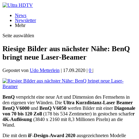
News
Newsletter
Mehr
Seite auswählen
Riesige Bilder aus nächster Nähe: BenQ
bringt neue Laser-Beamer
Gepostet von
Udo Metterlein
|
17.09.2020
|
0
|
BenQ
verspricht eine neue Art und Dimension des Fernsehens in
den eigenen vier Wänden. Die
Ultra Kurzdistanz-Laser Beamer
BenQ V6000
und
BenQ V6050
werfen Bilder mit einer
Diagonale
von 70 bis 120 Zoll
(178 bis 534 Zentimeter) in gestochen scharfe
r
4K-Auflösung
(3840 x 2160 mit 8,3 Millionen Pixeln) an die
Wand.
Die mit dem
iF-Design-Award 2020
ausgezeichneten Modelle