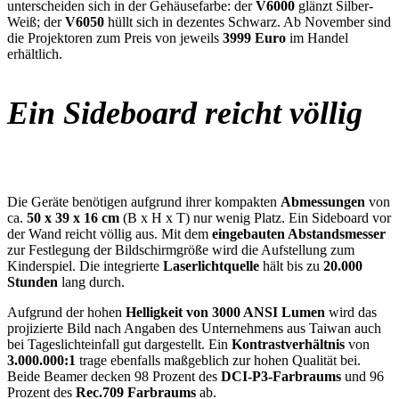
unterscheiden sich in der Gehäusefarbe: der
V6000
glänzt Silber-
Weiß; der
V6050
hüllt sich in dezentes Schwarz. Ab November sind
die Projektoren zum Preis von jeweils
3999 Euro
im Handel
erhältlich.
Ein Sideboard reicht völlig
Die Geräte benötigen aufgrund ihrer kompakten
Abmessungen
von
ca.
50 x 39 x 16 cm
(B x H x T) nur wenig Platz. Ein Sideboard vor
der Wand reicht völlig aus. Mit dem
eingebauten Abstandsmesser
zur Festlegung der Bildschirmgröße wird die Aufstellung zum
Kinderspiel. Die integrierte
Laserlichtquelle
hält bis zu
20.000
Stunden
lang durch.
Aufgrund der hohen
Helligkeit von 3000 ANSI Lumen
wird das
projizierte Bild nach Angaben des Unternehmens aus Taiwan auch
bei Tageslichteinfall gut dargestellt. Ein
Kontrastverhältnis
von
3.000.000:1
trage ebenfalls maßgeblich zur hohen Qualität bei.
Beide Beamer decken 98 Prozent des
DCI-P3-Farbraums
und 96
Prozent des
Rec.709 Farbraums
ab.