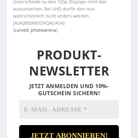
Unterschiede zu den 720p-Displays nicht klar
auszumachen. Bei UHD dürfte dies nun
wahrscheinlich nicht anders werden.
[ASA]B00NB1DVQA[/ASA]
[
curved
,
phonearena
]
PRODUKT-
NEWSLETTER
JETZT ANMELDEN UND 10%-
GUTSCHEIN SICHERN!