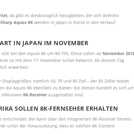
htet
, da gibt es diesbezüglich Neuigkeiten, die sich definitiv
s
Sharp Aquos 8K
werden in Japan in Kürze in den Verkauf
ART IN JAPAN IM NOVEMBER
 sich bei den Aquos 8K um 8K-TVs. Diese sollen ab
November 201
Datum ist mit dem 17. November schon bekannt. Ab diesem Tag
lich erwerben.
isplaygrößen, nämlich 60, 70 und 80 Zoll – der 80 Zoller kostet
n die Aquos 8K ebenfalls zu bieten: bei diesen handelt es sich u
m inklusiven
8K-Receiver
ausgestattet sind.
KA SOLLEN 8K-FERNSEHER ERHALTEN
e entscheidet, der kann über den integrierten 8K-Receiver bereits
er unter der Voraussetzung, dass es solchen 8K-Content