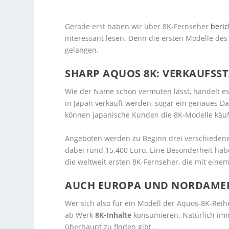
Gerade erst haben wir über 8K-Fernseher
beric
interessant lesen. Denn die ersten Modelle de
gelangen.
SHARP AQUOS 8K: VERKAUFSST
Wie der Name schon vermuten lässt, handelt es
in Japan verkauft werden, sogar ein genaues 
können japanische Kunden die 8K-Modelle käuf
Angeboten werden zu Beginn drei verschiedene D
dabei rund 15.400 Euro. Eine Besonderheit habe
die weltweit ersten 8K-Fernseher, die mit eine
AUCH EUROPA UND NORDAMERI
Wer sich also für ein Modell der Aquos-8K-Reih
ab Werk
8K-Inhalte
konsumieren. Natürlich imm
überhaupt zu finden gibt.