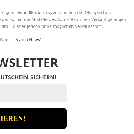
ereignis
live in 8K
übertragen, nämlich die Olympischen
Japan sollen die Modelle des Aquos 8K in den Verkauf gelangen,
lant – bisher jedoch ohne möglichen Verkaufsstart.
[Quelle:
Kyodo News
]
WSLETTER
UTSCHEIN SICHERN!