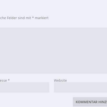
iche Felder sind mit
*
markiert
resse
*
Website