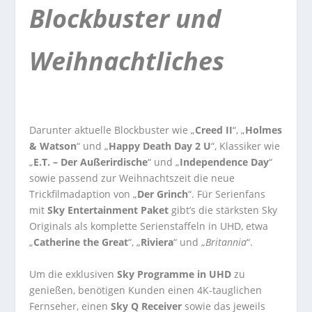
Blockbuster und
Weihnachtliches
Darunter aktuelle Blockbuster wie „
Creed II
“, „
Holmes
& Watson
“ und „
Happy Death Day 2 U
“, Klassiker wie
„
E.T. – Der Außerirdische
“ und „
Independence Day
“
sowie passend zur Weihnachtszeit die neue
Trickfilmadaption von „
Der Grinch
“. Für Serienfans
mit
Sky Entertainment Paket
gibt’s die stärksten Sky
Originals als komplette Serienstaffeln in UHD, etwa
„
Catherine the Great
“, „
Riviera
“ und „
Britannia
“.
Um die exklusiven
Sky Programme in UHD
zu
genießen, benötigen Kunden einen 4K-tauglichen
Fernseher, einen
Sky Q Receiver
sowie das jeweils