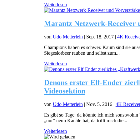
Weiterlesen
Marantz Netzwerk-Receiver u
von
Udo Metterlein
|
Sep. 18, 2017
|
4K Receive
Champions haben es schwer. Kaum sind sie auser
Siegeslorbeer rauben und selbst zum...
Weiterlesen
Denons erster Elf-Ender zier
Videosektion
von
Udo Metterlein
|
Nov. 5, 2016
|
4K Receive
Es gibt so Tage, da könnte ich mich sonstwohi
„nur“ neun Kanäle hat, da trifft mich die...
Weiterlesen