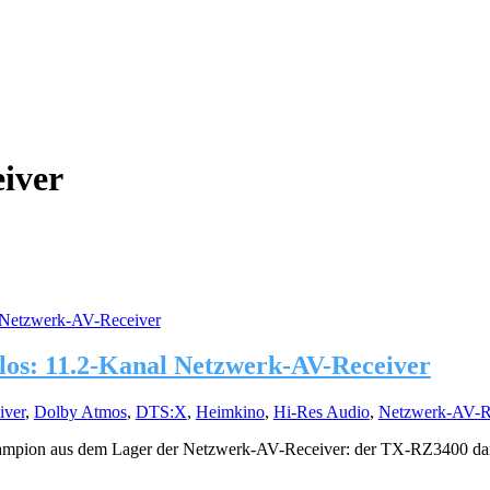
iver
los: 11.2-Kanal Netzwerk-AV-Receiver
iver
,
Dolby Atmos
,
DTS:X
,
Heimkino
,
Hi-Res Audio
,
Netzwerk-AV-R
pion aus dem Lager der Netzwerk-AV-Receiver: der TX-RZ3400 darf a