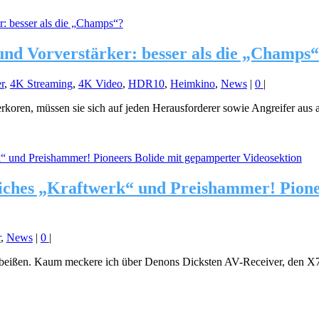
nd Vorverstärker: besser als die „Champs
r
,
4K Streaming
,
4K Video
,
HDR10
,
Heimkino
,
News
|
0
|
koren, müssen sie sich auf jeden Herausforderer sowie Angreifer aus a
liches „Kraftwerk“ und Preishammer! Pion
r
,
News
|
0
|
n beißen. Kaum meckere ich über Denons Dicksten AV-Receiver, den X