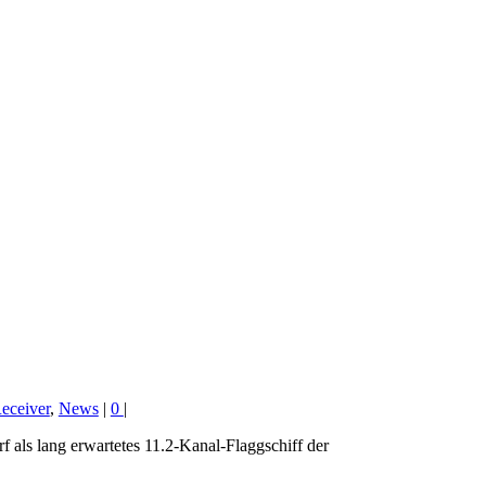
eceiver
,
News
|
0
|
ls lang erwartetes 11.2-Kanal-Flaggschiff der