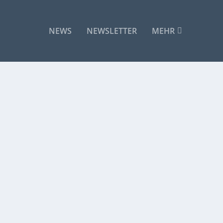
NEWS
NEWSLETTER
MEHR
Ultra