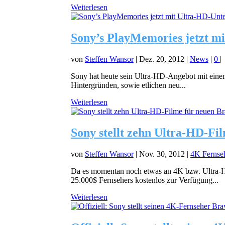
Weiterlesen
Sony’s PlayMemories jetzt m
von
Steffen Wansor
|
Dez. 20, 2012
|
News
|
0
|
Sony hat heute sein Ultra-HD-Angebot mit eine
Hintergründen, sowie etlichen neu...
Weiterlesen
Sony stellt zehn Ultra-HD-Fil
von
Steffen Wansor
|
Nov. 30, 2012
|
4K Fernse
Da es momentan noch etwas an 4K bzw. Ultra-HD
25.000$ Fernsehers kostenlos zur Verfügung...
Weiterlesen