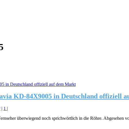
5
avia KD-84X9005 in Deutschland offiziell 
r
|
1
|
rnseher überwiegend noch sprichwörtlich in die Röhre. Abgesehen von 