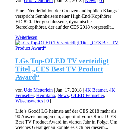
von
Udo Metterlein
|
Jan. 25, 2018
|
News
|
0
|
Eine „Neudefinition der Grenzen audiophilen Klangs“
verspricht Sennheisers neuer High-End-Kopfhörer
HD 820. Der geschlossene, dynamische
Stereokopfhörer, der auf der CES 2018 vorgestellt...
Weiterlesen
LGs Top-OLED TV verteidigt
Titel „CES Best TV Product
Award“
von
Udo Metterlein
|
Jan. 17, 2018
|
4K Beamer
,
4K
Fernseher
,
Heimkino
,
News
,
OLED Fernseher
,
Wissenswertes
|
0
|
Life´s Good! LG heimste auf der CES 2018 mehr als
90 Auszeichnungen ein, angeführt vom Official CES
Best TV Product Award im vierten Jahr in Folge. Um
welches Gerät genau könnte es sich bei diesem...