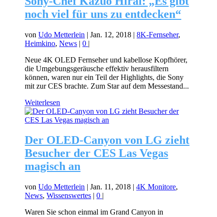
Sony-Chef Kazuo Hirai: „Es gibt
noch viel für uns zu entdecken“
von
Udo Metterlein
|
Jan. 12, 2018
|
8K-Fernseher
,
Heimkino
,
News
|
0
|
Neue 4K OLED Fernseher und kabellose Kopfhörer,
die Umgebungsgeräusche effektiv herausfiltern
können, waren nur ein Teil der Highlights, die Sony
mit zur CES brachte. Zum Star auf dem Messestand...
Weiterlesen
Der OLED-Canyon von LG zieht
Besucher der CES Las Vegas
magisch an
von
Udo Metterlein
|
Jan. 11, 2018
|
4K Monitore
,
News
,
Wissenswertes
|
0
|
Waren Sie schon einmal im Grand Canyon in