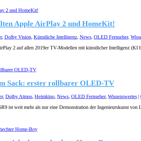
lten Apple AirPlay 2 und HomeKit!
r
,
Dolby Vision
,
Künstliche Intelligenz
,
News
,
OLED Fernseher
,
Wiss
Play 2 auf allen 2019er TV-Modellen mit künstlicher Intelligenz (KI bz
em Sack: erster rollbarer OLED-TV
er
,
Dolby Atmos
,
Heimkino
,
News
,
OLED Fernseher
,
Wissenswertes
|
9 ist weit mehr als nur eine Demonstration der Ingenieurskunst von L