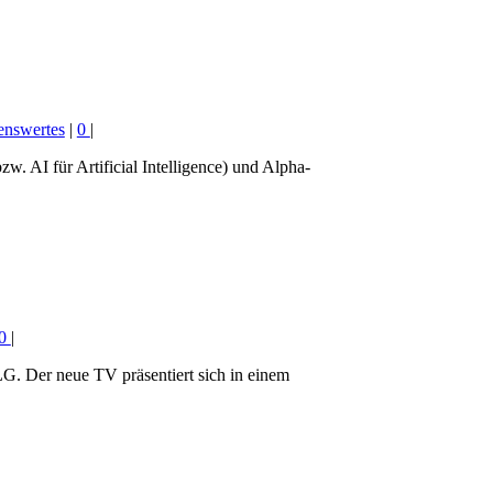
enswertes
|
0
|
w. AI für Artificial Intelligence) und Alpha-
0
|
G. Der neue TV präsentiert sich in einem