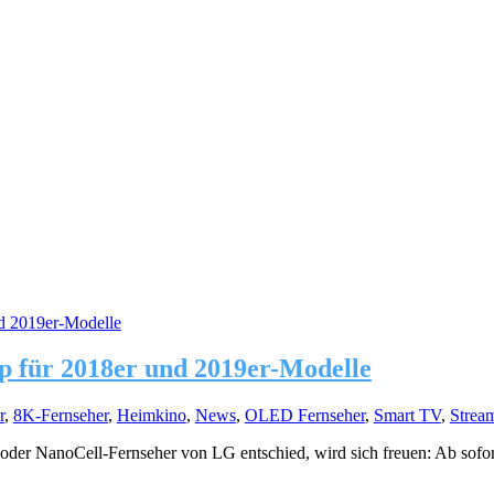
p für 2018er und 2019er-Modelle
r
,
8K-Fernseher
,
Heimkino
,
News
,
OLED Fernseher
,
Smart TV
,
Strea
der NanoCell-Fernseher von LG entschied, wird sich freuen: Ab sofort