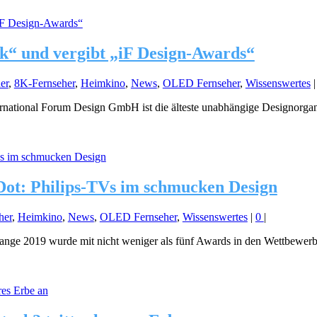
k“ und vergibt „iF Design-Awards“
er
,
8K-Fernseher
,
Heimkino
,
News
,
OLED Fernseher
,
Wissenswertes
national Forum Design GmbH ist die älteste unabhängige Designorganis
Dot: Philips-TVs im schmucken Design
her
,
Heimkino
,
News
,
OLED Fernseher
,
Wissenswertes
|
0
|
ange 2019 wurde mit nicht weniger als fünf Awards in den Wettbewer