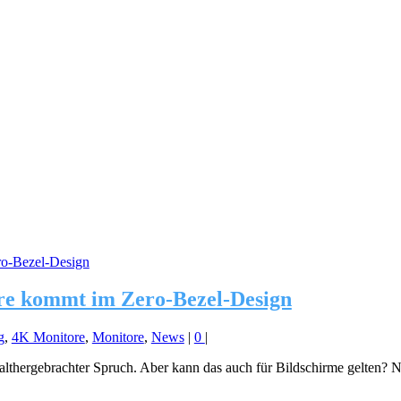
ore kommt im Zero-Bezel-Design
g
,
4K Monitore
,
Monitore
,
News
|
0
|
 althergebrachter Spruch. Aber kann das auch für Bildschirme gelten