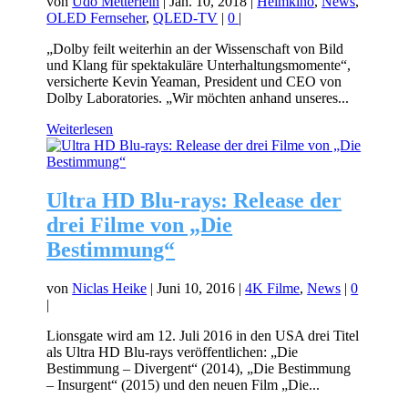
von
Udo Metterlein
|
Jan. 10, 2018
|
Heimkino
,
News
,
OLED Fernseher
,
QLED-TV
|
0
|
„Dolby feilt weiterhin an der Wissenschaft von Bild
und Klang für spektakuläre Unterhaltungsmomente“,
versicherte Kevin Yeaman, President und CEO von
Dolby Laboratories. „Wir möchten anhand unseres...
Weiterlesen
Ultra HD Blu-rays: Release der
drei Filme von „Die
Bestimmung“
von
Niclas Heike
|
Juni 10, 2016
|
4K Filme
,
News
|
0
|
Lionsgate wird am 12. Juli 2016 in den USA drei Titel
als Ultra HD Blu-rays veröffentlichen: „Die
Bestimmung – Divergent“ (2014), „Die Bestimmung
– Insurgent“ (2015) und den neuen Film „Die...